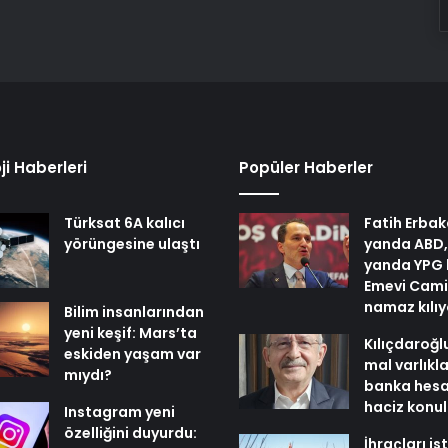
ji Haberleri
Popüler Haberler
Türksat 6A kalıcı
Fatih Erbak
yörüngesine ulaştı
yanda ABD,
yanda YPG 
Emevi Cami
namaz kılı
Bilim insanlarından
yeni keşif: Mars’ta
Kılıçdaroğl
eskiden yaşam var
mal varlıkl
mıydı?
banka hesa
haciz konu
Instagram yeni
özelliğini duyurdu:
İhraçları i