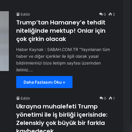
Editör
0
2
Trump’tan Hamaney’e tehdit
niteliğinde mektup! Onlar için
çok çirkin olacak
Haber Kaynak : SABAH.COM.TR “Yayınlanan tüm
haber ve diğer içerikler ile ilgili olarak yasal
bildirimlerinizi bize iletişim sayfası üzerinden
iletiniz.…
Daha Fazlasını Oku »
Editör
0
1
Ukrayna muhalefeti Trump
yönetimi ile iş birliği içerisinde:
Zelenskiy çok büyük bir farkla
kaybedecek