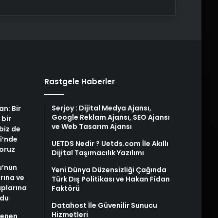
Rastgele Haberler
Serjoy : Dijital Medya Ajansı,
an: Bir
Google Reklam Ajansı, SEO Ajansı
 bir
ve Web Tasarım Ajansı
biz de
i’nde
UETDS Nedir ? Uetds.com İle Akıllı
yoruz
Dijital Taşımacılık Yazılımı
u’nun
Yeni Dünya Düzensizliği Çağında
arına ve
Türk Dış Politikası ve Hakan Fidan
plarına
Faktörü
ldu
Datahost İle Güvenilir Sunucu
Hizmetleri
stenen