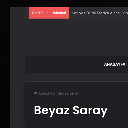
Son Dakika Haberleri
Serjoy : Dijital Medya Ajansı, 
ANASAYFA
Anasayfa
/
Beyaz Saray
Beyaz Saray