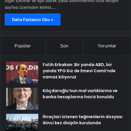
diğer içerikler ile ilgili olarak yasal bildirimlerinizi bize iletişim
sayfası üzerinden iletiniz.…
Daha Fazlasını Oku »
Popüler
Son
Yorumlar
Fatih Erbakan: Bir yanda ABD, bir
yanda YPG biz de Emevi Camii’nde
namaz kılıyoruz
Kılıçdaroğlu’nun mal varlıklarına ve
banka hesaplarına haciz konuldu
İhraçları istenen teğmenlerin dosyası
ikinci kez disiplin kurulunda