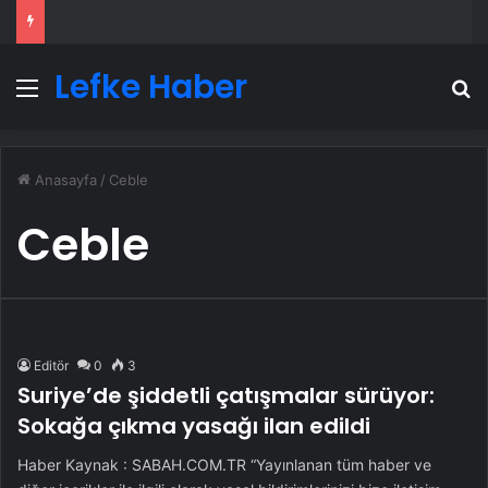
Lefke Haber
Menü
A
Anasayfa
/
Ceble
Ceble
Editör
0
3
Suriye’de şiddetli çatışmalar sürüyor:
Sokağa çıkma yasağı ilan edildi
Haber Kaynak : SABAH.COM.TR “Yayınlanan tüm haber ve