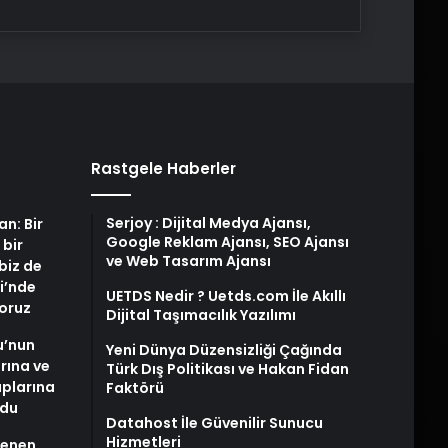
Rastgele Haberler
Serjoy : Dijital Medya Ajansı,
an: Bir
Google Reklam Ajansı, SEO Ajansı
 bir
ve Web Tasarım Ajansı
biz de
i’nde
UETDS Nedir ? Uetds.com İle Akıllı
yoruz
Dijital Taşımacılık Yazılımı
u’nun
Yeni Dünya Düzensizliği Çağında
arına ve
Türk Dış Politikası ve Hakan Fidan
plarına
Faktörü
ldu
Datahost İle Güvenilir Sunucu
Hizmetleri
stenen