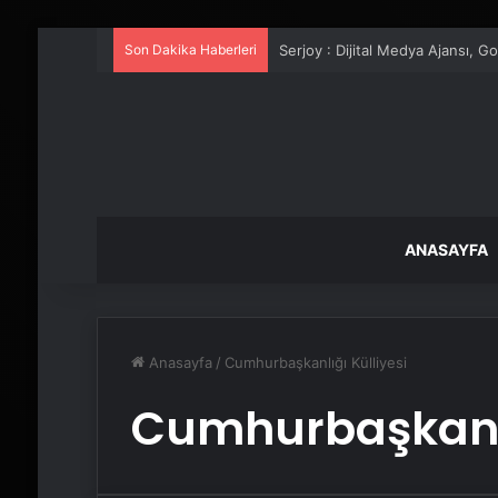
Son Dakika Haberleri
Serjoy : Dijital Medya Ajansı, 
ANASAYFA
Anasayfa
/
Cumhurbaşkanlığı Külliyesi
Cumhurbaşkanlı