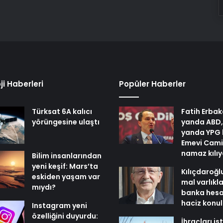
ji Haberleri
Popüler Haberler
Türksat 6A kalıcı
Fatih Erbak
yörüngesine ulaştı
yanda ABD,
yanda YPG 
Emevi Cami
namaz kılı
Bilim insanlarından
yeni keşif: Mars’ta
Kılıçdaroğl
eskiden yaşam var
mal varlıkl
mıydı?
banka hesa
haciz konu
Instagram yeni
özelliğini duyurdu:
İhraçları i