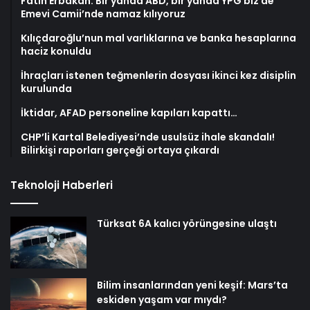
Fatih Erbakan: Bir yanda ABD, bir yanda YPG biz de
Emevi Camii’nde namaz kılıyoruz
Kılıçdaroğlu’nun mal varlıklarına ve banka hesaplarına
haciz konuldu
İhraçları istenen teğmenlerin dosyası ikinci kez disiplin
kurulunda
İktidar, AFAD personeline kapıları kapattı…
CHP’li Kartal Belediyesi’nde usulsüz ihale skandalı!
Bilirkişi raporları gerçeği ortaya çıkardı
Teknoloji Haberleri
Türksat 6A kalıcı yörüngesine ulaştı
Bilim insanlarından yeni keşif: Mars’ta
eskiden yaşam var mıydı?