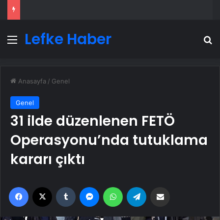
Lefke Haber
Menü
A
Anasayfa
/
Genel
Genel
31 ilde düzenlenen FETÖ
Operasyonu’nda tutuklama
kararı çıktı
Facebook
X
Tumblr
Messenger
WhatsApp
Telegram
Email'den paylaş