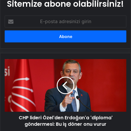
Sitemize abone olabilirsiniz!
E-
posta
adresinizi
girin
CHP
lideri
Özel'den
Erdoğan'a
'diploma'
göndermesi:
Bu
iş
döner
CHP lideri Özel'den Erdoğan'a 'diploma'
onu
vurur
göndermesi: Bu iş döner onu vurur