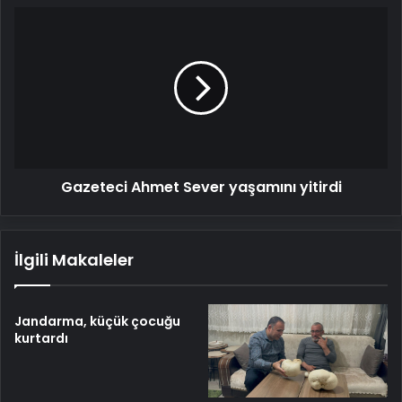
Gazeteci
Ahmet
Sever
yaşamını
yitirdi
Gazeteci Ahmet Sever yaşamını yitirdi
İlgili Makaleler
Jandarma, küçük çocuğu
kurtardı