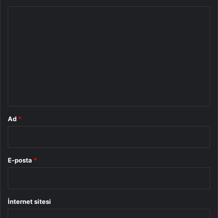
Y
o
r
u
m
*
Ad
*
E-posta
*
İnternet sitesi