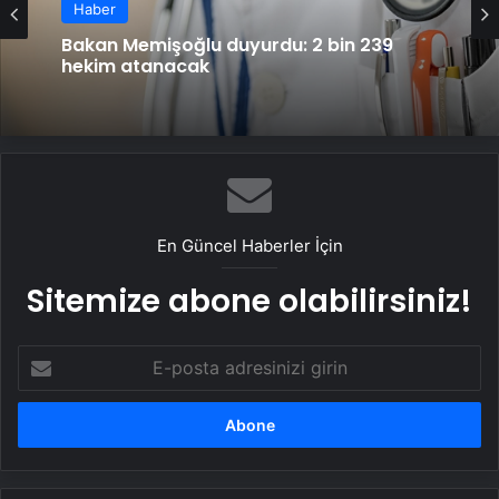
Haber
Bakan Memişoğlu duyurdu: 2 bin 239
hekim atanacak
En Güncel Haberler İçin
Sitemize abone olabilirsiniz!
E-
posta
adresinizi
girin