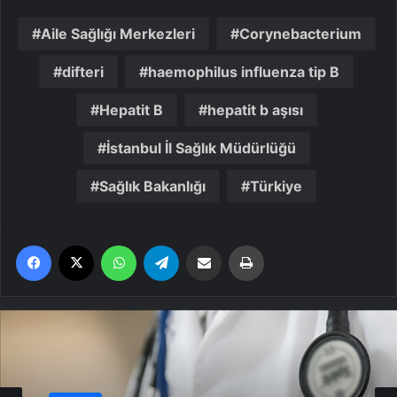
Aile Sağlığı Merkezleri
Corynebacterium
difteri
haemophilus influenza tip B
Hepatit B
hepatit b aşısı
İstanbul İl Sağlık Müdürlüğü
Sağlık Bakanlığı
Türkiye
Facebook
X
WhatsApp
Telegram
Email'den paylaş
Yaz