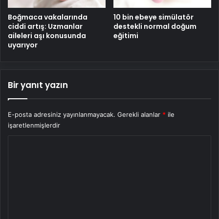
Boğmaca vakalarında
10 bin ebeye simülatör
ciddi artış: Uzmanlar
destekli normal doğum
aileleri aşı konusunda
eğitimi
uyarıyor
Bir yanıt yazın
E-posta adresiniz yayınlanmayacak.
Gerekli alanlar
*
ile
işaretlenmişlerdir
Y
o
r
u
m
*