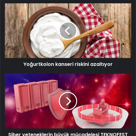
Yoğurtkolon
kanseri
riskini
azaltıyor
Yoğurtkolon kanseri riskini azaltıyor
Siber
yeteneklerin
büyük
mücadelesi
TEKNOFEST
HackMasters’da
Siber yeteneklerin büyük mücadelesi TEKNOFEST