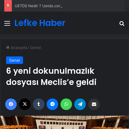
UETDS Nedir ? Uetds.com İle Akıllı Dijital Taşımacılık Yazılımı
Lefke Haber
Menü
A
Anasayfa
/
Genel
Genel
6 yeni dokunulmazlık
dosyası Meclis’e geldi
Facebook
X
Tumblr
Messenger
WhatsApp
Telegram
Email'den paylaş