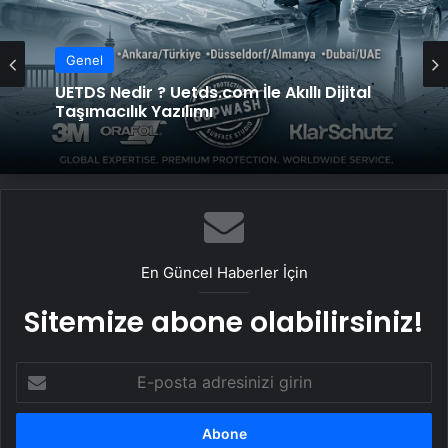
Genel
UETDS Nedir ? Uetds.com İle Akıllı Dijital
Taşımacılık Yazılımı
En Güncel Haberler İçin
Sitemize abone olabilirsiniz!
E-
posta
adresinizi
girin