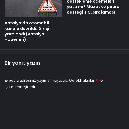
destekleme ödemeleri
yattı mı? Mazot ve gübre
desteği T.C. sıralaması
Antalya’da otomobil
kanala devrildi: 2 kişi
yaralandı (Antalya
Haberleri)
Bir yanıt yazın
E-posta adresiniz yayınlanmayacak.
Gerekli alanlar
*
ile
işaretlenmişlerdir
Y
o
r
u