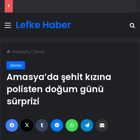
Lefke Haber
Menü
A
Anasayfa
/
Genel
Genel
Amasya’da şehit kızına
polisten doğum günü
sürprizi
Facebook
X
Tumblr
Messenger
WhatsApp
Telegram
Email'den paylaş