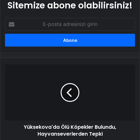
Sitemize abone olabilirsiniz!
E-
posta
adresinizi
girin
Yüksekova'da
Ölü
Köpekler
Bulundu,
Hayvanseverlerden
Tepki
Yüksekova'da Ölü Köpekler Bulundu,
Hayvanseverlerden Tepki