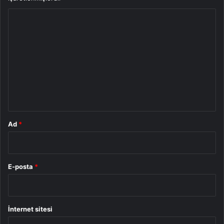
Y
o
r
u
m
*
Ad
*
E-posta
*
İnternet sitesi