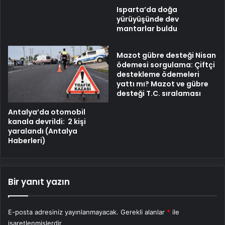
Isparta’da doğa
yürüyüşünde dev
mantarlar buldu
Mazot gübre desteği Nisan
ödemesi sorgulama: Çiftçi
destekleme ödemeleri
yattı mı? Mazot ve gübre
desteği T.C. sıralaması
Antalya’da otomobil
kanala devrildi: 2 kişi
yaralandı (Antalya
Haberleri)
Bir yanıt yazın
E-posta adresiniz yayınlanmayacak.
Gerekli alanlar
*
ile
işaretlenmişlerdir