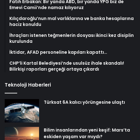
Fatih Erbakan: Bir yanda ABD, bir yanda YPG biz de
Emevi Camii’nde namaz kılıyoruz
Kılıçdaroğlu’nun mal varlıklarına ve banka hesaplarına
haciz konuldu
İhraçları istenen teğmenlerin dosyası ikinci kez disiplin
kurulunda
İktidar, AFAD personeline kapıları kapattı…
CHP’li Kartal Belediyesi’nde usulsüz ihale skandalı!
Bilirkişi raporları gerçeği ortaya çıkardı
Teknoloji Haberleri
Türksat 6A kalıcı yörüngesine ulaştı
Bilim insanlarından yeni keşif: Mars’ta
eskiden yaşam var mıydı?