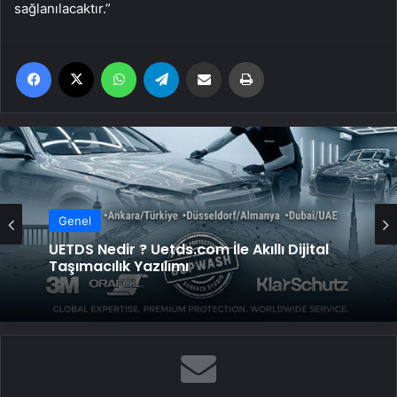
sağlanılacaktır.”
Facebook
X
WhatsApp
Telegram
Email'den paylaş
Yaz
Genel
UETDS Nedir ? Uetds.com İle Akıllı Dijital
Taşımacılık Yazılımı