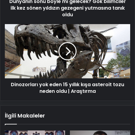
Dünyanın sonu böyle mi gelecek? Gök bilimciler
sönen
yıldızın
ilk kez sönen yıldızın gezegeni yutmasına tanık
gezegeni
oldu
yutmasına
tanık
Dinozorları
oldu
yok
eden
15
yıllık
kışa
asteroit
tozu
neden
Dinozorları yok eden 15 yıllık kışa asteroit tozu
oldu
|
neden oldu | Araştırma
Araştırma
İlgili Makaleler