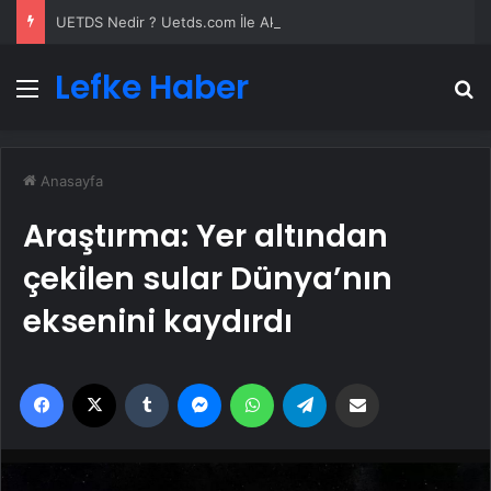
UETDS Nedir ? Uetds.com İle Akıllı Dijital Taşımacılık Yazılımı
Lefke Haber
Menü
A
Anasayfa
Araştırma: Yer altından
çekilen sular Dünya’nın
eksenini kaydırdı
Facebook
X
Tumblr
Messenger
WhatsApp
Telegram
Email'den paylaş