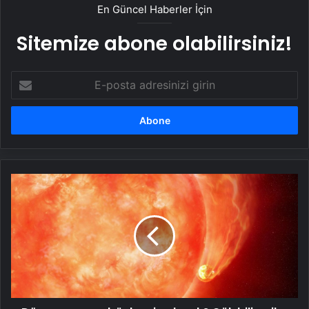
En Güncel Haberler İçin
Sitemize abone olabilirsiniz!
E-
posta
adresinizi
girin
Dünyanın
sonu
böyle
mi
gelecek?
Gök
bilimciler
ilk
kez