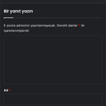
Bir yanıt yazın
E-posta adresiniz yayınlanmayacak.
Gerekli alanlar
*
ile
işaretlenmişlerdir
Y
o
r
u
m
*
Ad
*