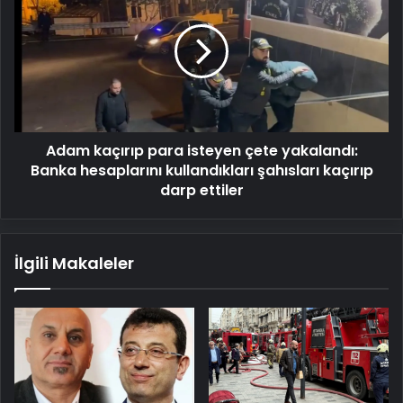
para
isteyen
çete
yakalandı:
Banka
hesaplarını
kullandıkları
Adam kaçırıp para isteyen çete yakalandı:
şahısları
kaçırıp
Banka hesaplarını kullandıkları şahısları kaçırıp
darp
darp ettiler
ettiler
İlgili Makaleler