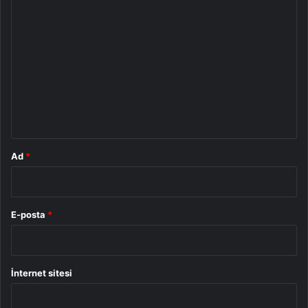
Y
o
r
u
m
*
Ad
*
E-posta
*
İnternet sitesi