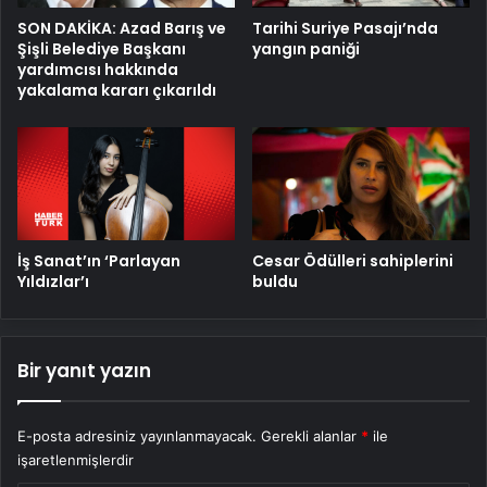
SON DAKİKA: Azad Barış ve
Tarihi Suriye Pasajı’nda
Şişli Belediye Başkanı
yangın paniği
yardımcısı hakkında
yakalama kararı çıkarıldı
İş Sanat’ın ‘Parlayan
Cesar Ödülleri sahiplerini
Yıldızlar’ı
buldu
Bir yanıt yazın
E-posta adresiniz yayınlanmayacak.
Gerekli alanlar
*
ile
işaretlenmişlerdir