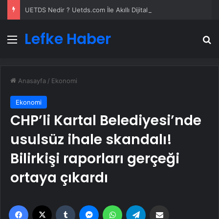
UETDS Nedir ? Uetds.com İle Akıllı Dijital Taşımacılık Yazılımı
Lefke Haber
Menü
A
Anasayfa
/
Ekonomi
Ekonomi
CHP’li Kartal Belediyesi’nde
usulsüz ihale skandalı!
Bilirkişi raporları gerçeği
ortaya çıkardı
Facebook
X
Tumblr
Messenger
WhatsApp
Telegram
Email'den paylaş