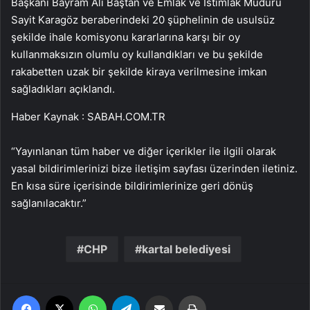
Başkanı Bayram Ali Baştan ve Emlak ve İstimlak Müdürü
Sayit Karagöz beraberindeki 20 şüphelinin de usulsüz
şekilde ihale komisyonu kararlarına karşı bir oy
kullanmaksızın olumlu oy kullandıkları ve bu şekilde
rakabetten uzak bir şekilde kiraya verilmesine imkan
sağladıkları açıklandı.
Haber Kaynak : SABAH.COM.TR
“Yayınlanan tüm haber ve diğer içerikler ile ilgili olarak
yasal bildirimlerinizi bize iletişim sayfası üzerinden iletiniz.
En kısa süre içerisinde bildirimlerinize geri dönüş
sağlanılacaktır.”
CHP
kartal belediyesi
Facebook
X
WhatsApp
Telegram
Email'den paylaş
Yaz