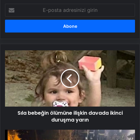
E-
posta
adresinizi
girin
Sıla
bebeğin
ölümüne
ilişkin
davada
ikinci
duruşma
yarın
Sıla bebeğin ölümüne ilişkin davada ikinci
duruşma yarın
Adam
kaçırıp