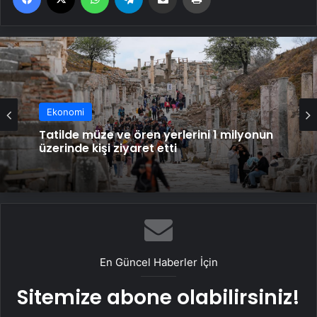
Ekonomi
Ekonomi
Tatilde müze ve ören yerlerini 1 milyonun
üzerinde kişi ziyaret etti
Koray AvcÄ±’dan Volkan Konak’a
duygusal veda: “Memleketin seni Ã§ok
seviyor”
En Güncel Haberler İçin
Sitemize abone olabilirsiniz!