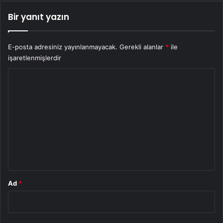
Bir yanıt yazın
E-posta adresiniz yayınlanmayacak.
Gerekli alanlar
*
ile
işaretlenmişlerdir
Y
o
r
u
m
*
Ad
*