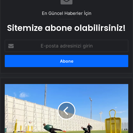
En Güncel Haberler İçin
Sitemize abone olabilirsiniz!
E-
posta
adresinizi
girin
Konyaspor,
Galatasaray
ile
Kupa
İçin
Hazır