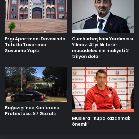
Cumhurbaşkanı Yardımcısı
Ezgi Apartmanı Davasında
Yılmaz: 41 yıllık terör
Tutuklu Tasarımcı
mücadelesinin maliyeti 2
Savunma Yaptı
trilyon dolar
Boğaziçi’nde Konferans
Protestosu: 97 Gözaltı
Muslera: ‘Kupa kazanmak
önemli’