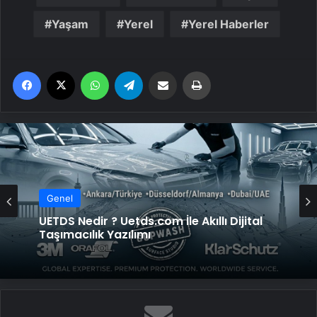
Yaşam
Yerel
Yerel Haberler
Facebook
X
WhatsApp
Telegram
Email'den paylaş
Yaz
Genel
UETDS Nedir ? Uetds.com İle Akıllı Dijital
Taşımacılık Yazılımı