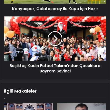
Konyaspor, Galatasaray ile Kupa İçin Hazır
Beşiktaş
Kadın
Futbol
Takımı'ndan
Çocuklara
Bayram
Sevinci
Beşiktaş Kadın Futbol Takımı'ndan Çocuklara
Bayram Sevinci
İlgili Makaleler