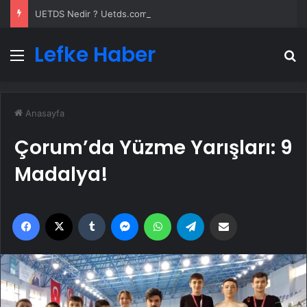
UETDS Nedir ? Uetds.com İle Akıllı Dijital Taşımacılık Yazılımı
Lefke Haber
Menü
A
Anasayfa
Çorum’da Yüzme Yarışları: 9
Madalya!
Facebook
X
Tumblr
Messenger
WhatsApp
Telegram
Email'den paylaş