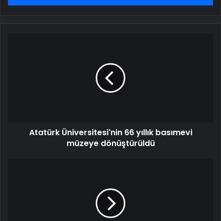
Atatürk
Üniversitesi'nin
66
yıllık
basımevi
müzeye
dönüştürüldü
Atatürk Üniversitesi'nin 66 yıllık basımevi
müzeye dönüştürüldü
RTÜK'ten
"Şakir
Paşa
Ailesi:
Mucizeler
ve