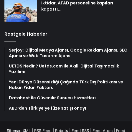
İktidar, AFAD personeline kapıları
kapattı…
Rastgele Haberler
Serjoy : Dijital Medya Ajansı, Google Reklam Ajansı, SEO
Ajansı ve Web Tasarım Ajansı
UETDS Nedir ? Uetds.com İle Akıllı Dijital Taşımacılık
Yazılımı
Yeni Dünya Düzensizliği Çağında Türk Dış Politikası ve
Hakan Fidan Faktörü
Datahost İle Güvenilir Sunucu Hizmetleri
ABD’den Türkiye’ye füze satışı onayı
Sitemap XML
|
RSS Feed
|
Robots
|
Feed RSS
|
Feed Atom
|
Feed