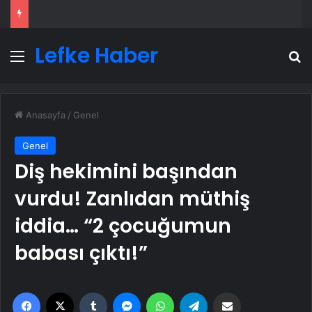
Lefke Haber
Menü
A
Anasayfa
/
Genel
Genel
Diş hekimini başından
vurdu! Zanlıdan müthiş
iddia… “2 çocuğumun
babası çıktı!”
Facebook
X
Tumblr
Messenger
WhatsApp
Telegram
Email'den paylaş