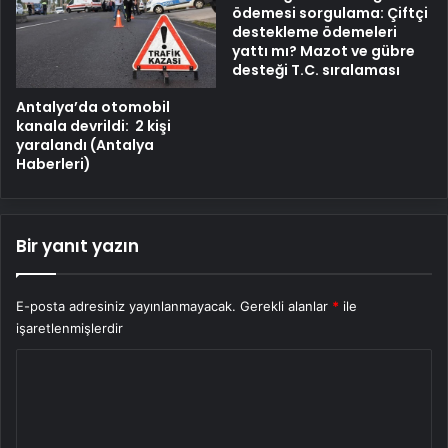
ödemesi sorgulama: Çiftçi
destekleme ödemeleri
yattı mı? Mazot ve gübre
desteği T.C. sıralaması
Antalya’da otomobil
kanala devrildi: 2 kişi
yaralandı (Antalya
Haberleri)
Bir yanıt yazın
E-posta adresiniz yayınlanmayacak.
Gerekli alanlar
*
ile
işaretlenmişlerdir
Y
o
r