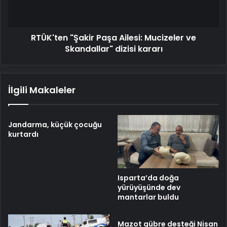
Skandallar"
dizisi
kararı
RTÜK'ten "Şakir Paşa Ailesi: Mucizeler ve
Skandallar" dizisi kararı
İlgili Makaleler
Jandarma, küçük çocuğu
kurtardı
Isparta’da doğa
yürüyüşünde dev
mantarlar buldu
Mazot gübre desteği Nisan