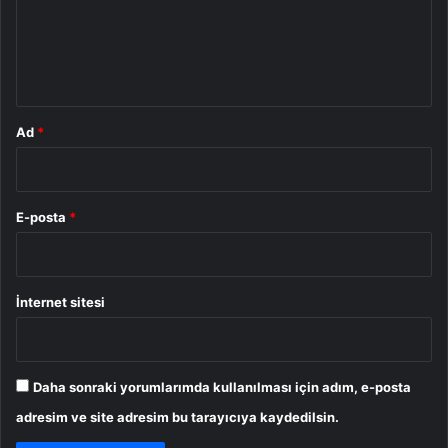
u
m
*
Ad
*
E-posta
*
İnternet sitesi
Daha sonraki yorumlarımda kullanılması için adım, e-posta
adresim ve site adresim bu tarayıcıya kaydedilsin.