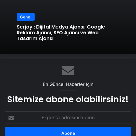
Genel
Serjoy : Dijital Medya Ajansı, Google
Reklam Ajansı, SEO Ajansı ve Web
Tasarım Ajansı
En Güncel Haberler İçin
Sitemize abone olabilirsiniz!
E-
posta
adresinizi
girin