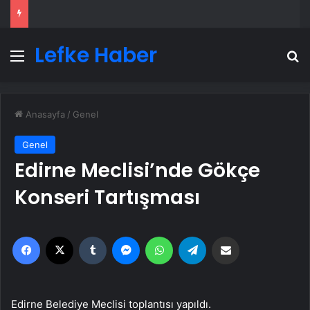
Lefke Haber
Menü
A
Anasayfa
/
Genel
Genel
Edirne Meclisi’nde Gökçe
Konseri Tartışması
Facebook
X
Tumblr
Messenger
WhatsApp
Telegram
Email'den paylaş
Edirne Belediye Meclisi toplantısı yapıldı.