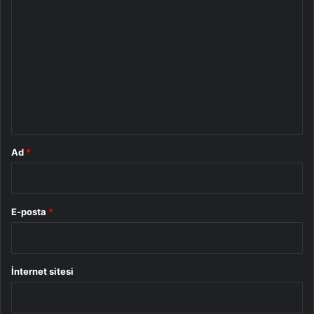
Y
o
r
u
m
*
Ad
*
E-posta
*
İnternet sitesi