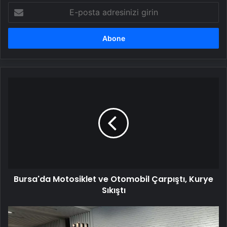
E-
posta
adresinizi
girin
Bursa'da
Motosiklet
ve
Otomobil
Çarpıştı,
Kurye
Sıkıştı
Bursa'da Motosiklet ve Otomobil Çarpıştı, Kurye
Sıkıştı
Kayseri'de
"ulu