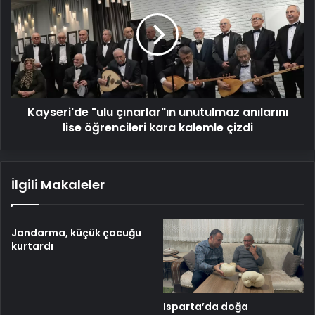
çınarlar"ın
unutulmaz
anılarını
lise
öğrencileri
kara
kalemle
Kayseri'de "ulu çınarlar"ın unutulmaz anılarını
çizdi
lise öğrencileri kara kalemle çizdi
İlgili Makaleler
Jandarma, küçük çocuğu
kurtardı
Isparta’da doğa