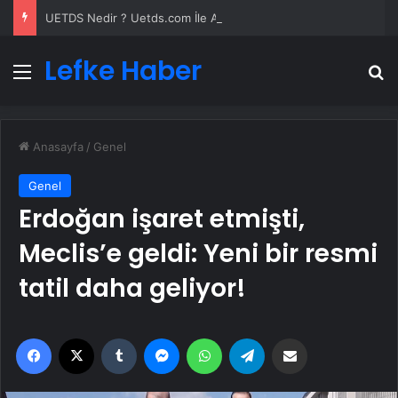
UETDS Nedir ? Uetds.com İle Akıllı Dijital Taşımacılık Yazılımı
Lefke Haber
Menü
A
Anasayfa
/
Genel
Genel
Erdoğan işaret etmişti,
Meclis’e geldi: Yeni bir resmi
tatil daha geliyor!
Facebook
X
Tumblr
Messenger
WhatsApp
Telegram
Email'den paylaş