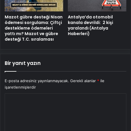
Mazot gübre desteği Nisan
Antalya’da otomobil
ödemesi sorgulama: Çiftçi
kanala devrildi: 2 kişi
destekleme ödemeleri
yaralandı (Antalya
yattı mı? Mazot ve gübre
Haberleri)
desteği T.C. sıralaması
Bir yanıt yazın
E-posta adresiniz yayınlanmayacak.
Gerekli alanlar
*
ile
işaretlenmişlerdir
Y
o
r
u