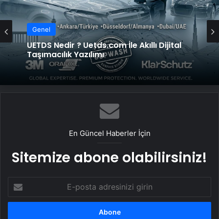
Genel
UETDS Nedir ? Uetds.com İle Akıllı Dijital
Taşımacılık Yazılımı
En Güncel Haberler İçin
Sitemize abone olabilirsiniz!
E-
posta
adresinizi
girin