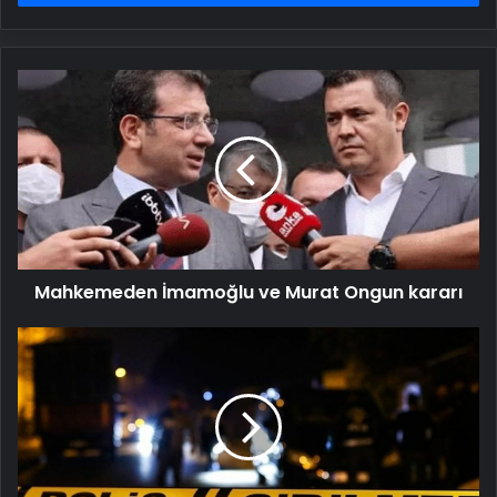
Mahkemeden
İmamoğlu
ve
Murat
Ongun
kararı
Mahkemeden İmamoğlu ve Murat Ongun kararı
Karısını
tabancayla
öldürüp
intihara
kalkıştı