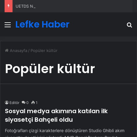
UETDS Nedir ? Uetds.com İle Akıllı Dijital Taşımacılık Yazılımı
Lefke Haber
Menü
A
Anasayfa
/
Popüler kültür
Popüler kültür
Editör
0
1
Sosyal medya akımına katılan ilk
siyasetçi Bahçeli oldu
Fotoğrafları çizgi karakterlere dönüştüren Studio Ghibli akım