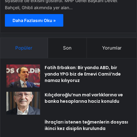
siyasette de etkisini gösterdi. MHP Genel Başkanı Devlet
Bahçeli, Ghibli akımında yer alan…
Daha Fazlasını Oku »
Popüler
Son
Yorumlar
Fatih Erbakan: Bir yanda ABD, bir
yanda YPG biz de Emevi Camii’nde
namaz kılıyoruz
Kılıçdaroğlu’nun mal varlıklarına ve
banka hesaplarına haciz konuldu
İhraçları istenen teğmenlerin dosyası
ikinci kez disiplin kurulunda