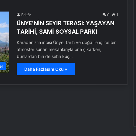
Editör
0
1
ÜNYE’NİN SEYİR TERASI: YAŞAYAN
TARİHİ, SAMİ SOYSAL PARKI
Karadeniz'in incisi Ünye, tarih ve doğa ile iç içe bir
atmosfer sunan mekânlarıyla öne çıkarken,
bunlardan biri de şehri kuş…
el
Daha Fazlasını Oku »