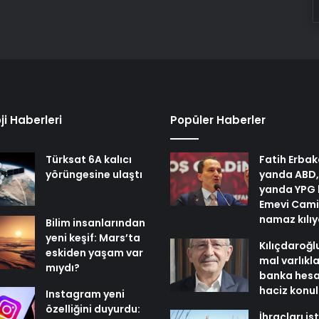
ji Haberleri
Popüler Haberler
Türksat 6A kalıcı
Fatih Erbak
yörüngesine ulaştı
yanda ABD,
yanda YPG 
Emevi Cami
namaz kılı
Bilim insanlarından
yeni keşif: Mars’ta
Kılıçdaroğl
eskiden yaşam var
mal varlıkl
mıydı?
banka hesa
haciz konu
Instagram yeni
özelliğini duyurdu:
İhraçları i