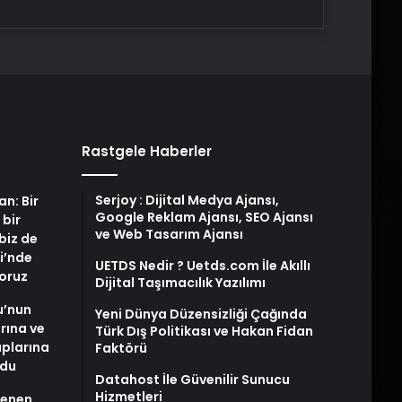
Rastgele Haberler
Serjoy : Dijital Medya Ajansı,
an: Bir
Google Reklam Ajansı, SEO Ajansı
 bir
ve Web Tasarım Ajansı
biz de
i’nde
UETDS Nedir ? Uetds.com İle Akıllı
yoruz
Dijital Taşımacılık Yazılımı
u’nun
Yeni Dünya Düzensizliği Çağında
arına ve
Türk Dış Politikası ve Hakan Fidan
plarına
Faktörü
ldu
Datahost İle Güvenilir Sunucu
Hizmetleri
stenen