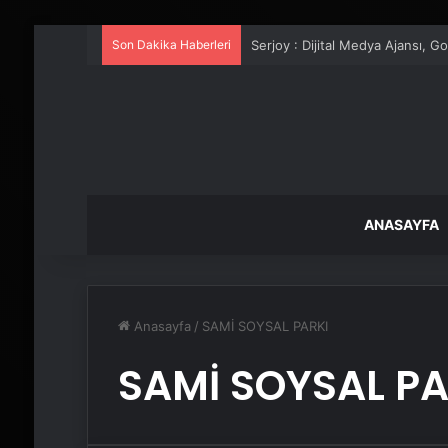
Son Dakika Haberleri
Serjoy : Dijital Medya Ajansı, 
ANASAYFA
Anasayfa
/
SAMİ SOYSAL PARKI
SAMİ SOYSAL PA