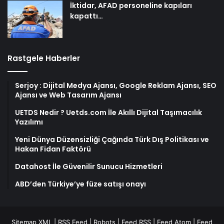
İktidar, AFAD personeline kapıları
kapattı…
Rastgele Haberler
Serjoy : Dijital Medya Ajansı, Google Reklam Ajansı, SEO
Ajansı ve Web Tasarım Ajansı
UETDS Nedir ? Uetds.com İle Akıllı Dijital Taşımacılık
Yazılımı
Yeni Dünya Düzensizliği Çağında Türk Dış Politikası ve
Hakan Fidan Faktörü
Datahost İle Güvenilir Sunucu Hizmetleri
ABD’den Türkiye’ye füze satışı onayı
Sitemap XML
|
RSS Feed
|
Robots
|
Feed RSS
|
Feed Atom
|
Feed