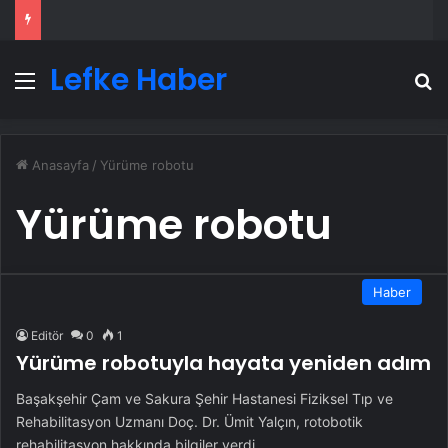
Lefke Haber
Menü
A
Anasayfa
/
Yürüme robotu
Yürüme robotu
Haber
Editör
0
1
Yürüme robotuyla hayata yeniden adım
Başakşehir Çam ve Sakura Şehir Hastanesi Fiziksel Tıp ve
Rehabilitasyon Uzmanı Doç. Dr. Ümit Yalçın, rotobotik
rehabilitasyon hakkında bilgiler verdi.…