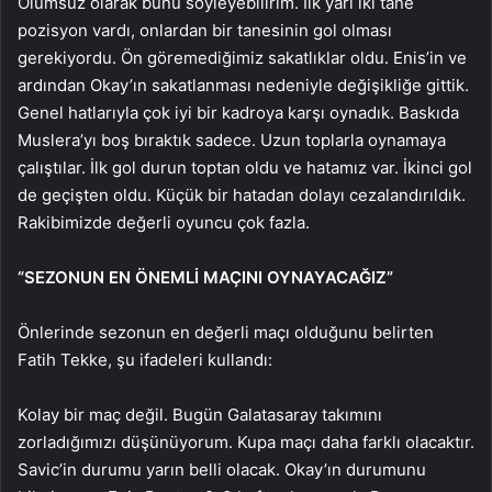
Olumsuz olarak bunu söyleyebilirim. İlk yarı iki tane
pozisyon vardı, onlardan bir tanesinin gol olması
gerekiyordu. Ön göremediğimiz sakatlıklar oldu. Enis’in ve
ardından Okay’ın sakatlanması nedeniyle değişikliğe gittik.
Genel hatlarıyla çok iyi bir kadroya karşı oynadık. Baskıda
Muslera’yı boş bıraktık sadece. Uzun toplarla oynamaya
çalıştılar. İlk gol durun toptan oldu ve hatamız var. İkinci gol
de geçişten oldu. Küçük bir hatadan dolayı cezalandırıldık.
Rakibimizde değerli oyuncu çok fazla.
“SEZONUN EN ÖNEMLİ MAÇINI OYNAYACAĞIZ”
Önlerinde sezonun en değerli maçı olduğunu belirten
Fatih Tekke, şu ifadeleri kullandı:
Kolay bir maç değil. Bugün Galatasaray takımını
zorladığımızı düşünüyorum. Kupa maçı daha farklı olacaktır.
Savic’in durumu yarın belli olacak. Okay’ın durumunu