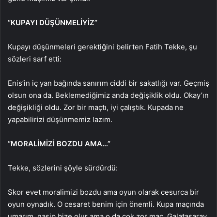
“KUPAYI DÜŞÜNMELİYİZ”
Kupayı düşünmeleri gerektiğini belirten Fatih Tekke, şu
sözleri sarf etti:
Enis’in iç yan bağında sanırım ciddi bir sakatlığı var. Geçmiş
olsun ona da. Beklemediğimiz anda değişiklik oldu. Okay’ın
değişikliği oldu. Zor bir maçtı, iyi çalıştık. Kupada ne
yapabilirizi düşünmemiz lazım.
“MORALİMİZİ BOZDU AMA…”
Tekke, sözlerini şöyle sürdürdü:
Skor evet moralimizi bozdu ama oyun olarak cesurca bir
oyun oynadık. O cesaret benim için önemli. Kupa maçında
umarım, nasip bize olur ama o da çok zor maç. Galatasaray