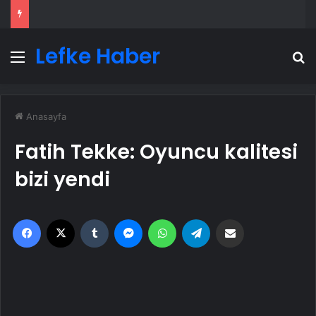
Lefke Haber
Menü
A
Anasayfa
Fatih Tekke: Oyuncu kalitesi
bizi yendi
Facebook
X
Tumblr
Messenger
WhatsApp
Telegram
Email'den paylaş