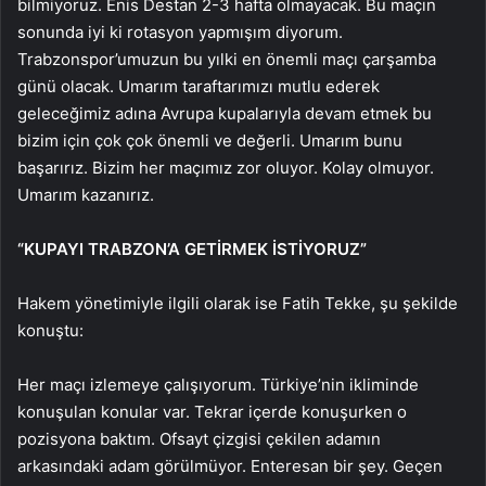
bilmiyoruz. Enis Destan 2-3 hafta olmayacak. Bu maçın
sonunda iyi ki rotasyon yapmışım diyorum.
Trabzonspor’umuzun bu yılki en önemli maçı çarşamba
günü olacak. Umarım taraftarımızı mutlu ederek
geleceğimiz adına Avrupa kupalarıyla devam etmek bu
bizim için çok çok önemli ve değerli. Umarım bunu
başarırız. Bizim her maçımız zor oluyor. Kolay olmuyor.
Umarım kazanırız.
“KUPAYI TRABZON’A GETİRMEK İSTİYORUZ”
Hakem yönetimiyle ilgili olarak ise Fatih Tekke, şu şekilde
konuştu:
Her maçı izlemeye çalışıyorum. Türkiye’nin ikliminde
konuşulan konular var. Tekrar içerde konuşurken o
pozisyona baktım. Ofsayt çizgisi çekilen adamın
arkasındaki adam görülmüyor. Enteresan bir şey. Geçen