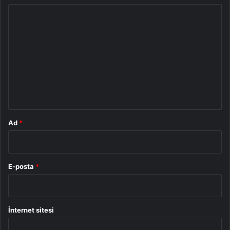
Y
o
r
u
m
*
Ad
*
E-posta
*
İnternet sitesi