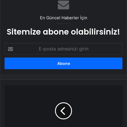
En Güncel Haberler İçin
Sitemize abone olabilirsiniz!
E-
posta
adresinizi
girin
Fernando
Muslera'dan
geleceği
hakkında
açıklama