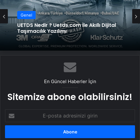
Genel
UETDS Nedir ? Uetds.com İle Akıllı Dijital
Taşımacılık Yazılımı
En Güncel Haberler İçin
Sitemize abone olabilirsiniz!
E-
posta
adresinizi
girin