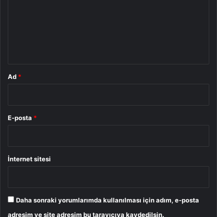
r
u
m
*
Ad
*
E-posta
*
İnternet sitesi
Daha sonraki yorumlarımda kullanılması için adım, e-posta
adresim ve site adresim bu tarayıcıya kaydedilsin.