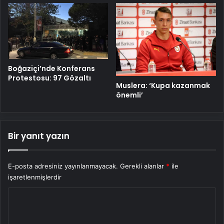
Boğaziçi’nde Konferans
Protestosu: 97 Gözaltı
Muslera: ‘Kupa kazanmak
önemli’
Bir yanıt yazın
E-posta adresiniz yayınlanmayacak.
Gerekli alanlar
*
ile
işaretlenmişlerdir
Y
o