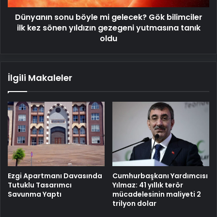
kez
Dünyanın sonu böyle mi gelecek? Gök bilimciler
sönen
yıldızın
ilk kez sönen yıldızın gezegeni yutmasına tanık
gezegeni
oldu
yutmasına
tanık
oldu
İlgili Makaleler
Cumhurbaşkanı Yardımcısı
Ezgi Apartmanı Davasında
Yılmaz: 41 yıllık terör
Tutuklu Tasarımcı
mücadelesinin maliyeti 2
Savunma Yaptı
trilyon dolar