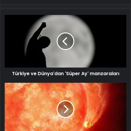
Türkiye
ve
Dünya'dan
'Süper
Ay'
manzaraları
Türkiye ve Dünya'dan 'Süper Ay' manzaraları
Dünyanın
sonu
böyle
mi
gelecek?
Gök
bilimciler
ilk