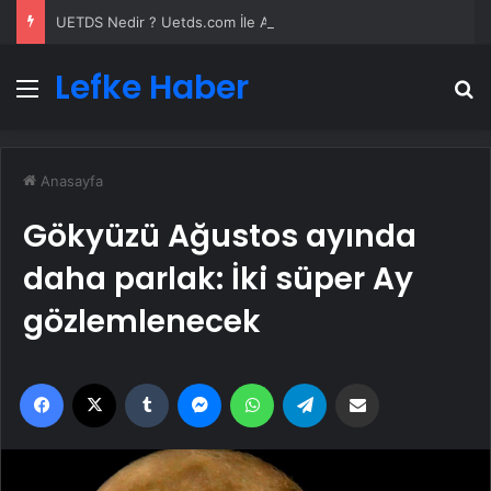
UETDS Nedir ? Uetds.com İle Akıllı Dijital Taşımacılık Yazılımı
Lefke Haber
Menü
A
Anasayfa
Gökyüzü Ağustos ayında
daha parlak: İki süper Ay
gözlemlenecek
Facebook
X
Tumblr
Messenger
WhatsApp
Telegram
Email'den paylaş