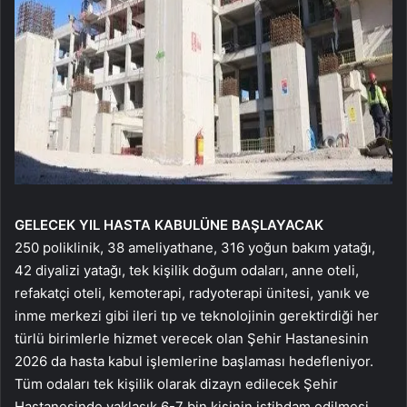
GELECEK YIL HASTA KABULÜNE BAŞLAYACAK
250 poliklinik, 38 ameliyathane, 316 yoğun bakım yatağı,
42 diyalizi yatağı, tek kişilik doğum odaları, anne oteli,
refakatçi oteli, kemoterapi, radyoterapi ünitesi, yanık ve
inme merkezi gibi ileri tıp ve teknolojinin gerektirdiği her
türlü birimlerle hizmet verecek olan Şehir Hastanesinin
2026 da hasta kabul işlemlerine başlaması hedefleniyor.
Tüm odaları tek kişilik olarak dizayn edilecek Şehir
Hastanesinde yaklaşık 6-7 bin kişinin istihdam edilmesi