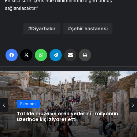
En kısa süre içerisinde bildirimlerinize geri dönüş
sağlanılacaktır.”
Diyarbakır
şehir hastanesi
Facebook
X
WhatsApp
Telegram
Email'den paylaş
Yaz
Ekonomi
Ekonomi
Tatilde müze ve ören yerlerini 1 milyonun
üzerinde kişi ziyaret etti