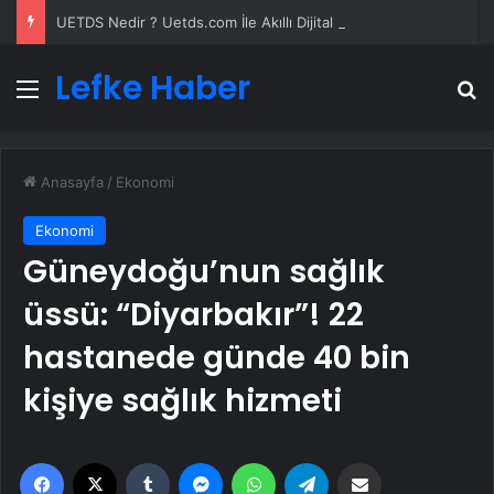
UETDS Nedir ? Uetds.com İle Akıllı Dijital Taşımacılık Yazılımı
Lefke Haber
Menü
A
Anasayfa
/
Ekonomi
Ekonomi
Güneydoğu’nun sağlık
üssü: “Diyarbakır”! 22
hastanede günde 40 bin
kişiye sağlık hizmeti
Facebook
X
Tumblr
Messenger
WhatsApp
Telegram
Email'den paylaş