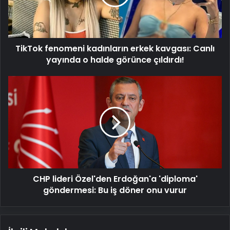
Canlı
yayında
o
halde
TikTok fenomeni kadınların erkek kavgası: Canlı
görünce
çıldırdı!
yayında o halde görünce çıldırdı!
CHP
lideri
Özel'den
Erdoğan'a
'diploma'
göndermesi:
Bu
iş
döner
CHP lideri Özel'den Erdoğan'a 'diploma'
onu
vurur
göndermesi: Bu iş döner onu vurur