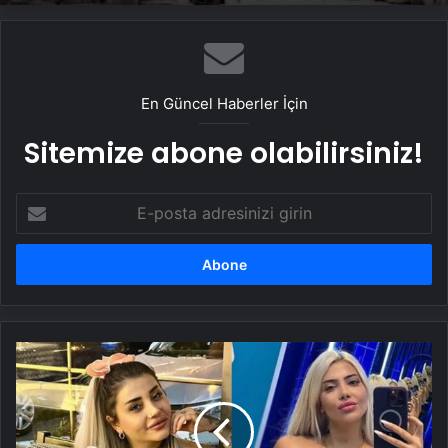
Koray AvcÄ±’dan Volkan Konak’a
duygusal veda: “Memleketin seni Ã§ok
seviyor”
En Güncel Haberler İçin
Sitemize abone olabilirsiniz!
E-
posta
adresinizi
girin
TikTok
fenomeni
kadınların
erkek
kavgası: