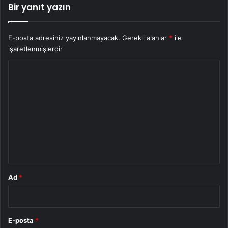
Bir yanıt yazın
E-posta adresiniz yayınlanmayacak.
Gerekli alanlar
*
ile
işaretlenmişlerdir
Y
o
r
u
m
*
Ad
*
E-posta
*