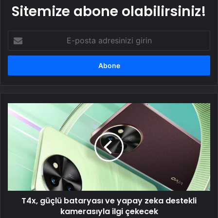
Sitemize abone olabilirsiniz!
E-
posta
adresinizi
girin
T4x,
güçlü
bataryası
ve
yapay
zeka
destekli
kamerasıyla
ilgi
T4x, güçlü bataryası ve yapay zeka destekli
çekecek
kamerasıyla ilgi çekecek