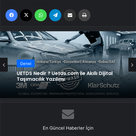
Facebook
X
WhatsApp
Telegram
Email'den paylaş
Yaz
Genel
UETDS Nedir ? Uetds.com İle Akıllı Dijital
Taşımacılık Yazılımı
En Güncel Haberler İçin