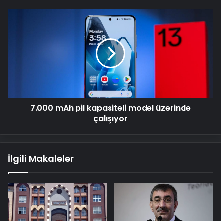
7.000
mAh
pil
kapasiteli
model
üzerinde
çalışıyor
7.000 mAh pil kapasiteli model üzerinde
çalışıyor
İlgili Makaleler