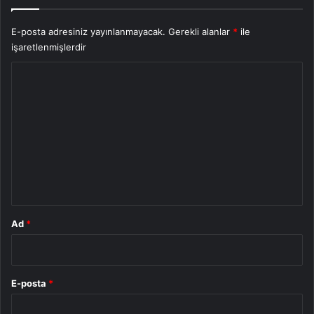
E-posta adresiniz yayınlanmayacak.
Gerekli alanlar
*
ile
işaretlenmişlerdir
Y
o
r
u
m
*
Ad
*
E-posta
*