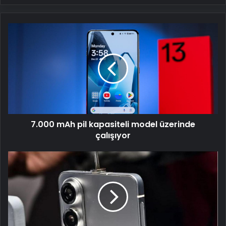
7.000
mAh
pil
kapasiteli
model
üzerinde
çalışıyor
7.000 mAh pil kapasiteli model üzerinde
çalışıyor
Hafifliği
ve
dayanıklılığıyla
dikkat
çekiyor