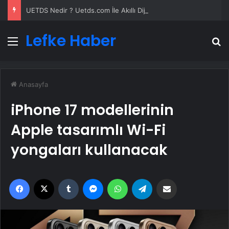
UETDS Nedir ? Uetds.com İle Akıllı Dijital Taşımacılık Yazılımı
Lefke Haber
Menü
A
Anasayfa
iPhone 17 modellerinin
Apple tasarımlı Wi-Fi
yongaları kullanacak
Facebook
X
Tumblr
Messenger
WhatsApp
Telegram
Email'den paylaş