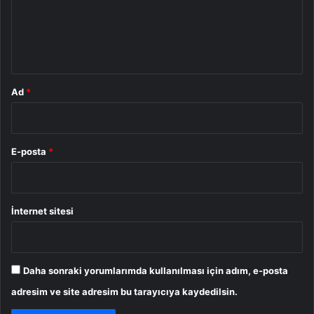
u
m
*
Ad
*
E-posta
*
İnternet sitesi
Daha sonraki yorumlarımda kullanılması için adım, e-posta
adresim ve site adresim bu tarayıcıya kaydedilsin.