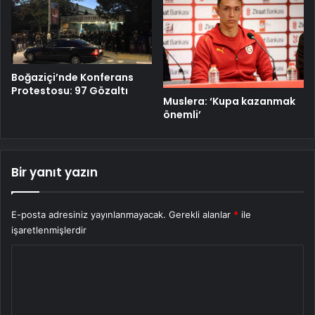
Boğaziçi’nde Konferans
Protestosu: 97 Gözaltı
Muslera: ‘Kupa kazanmak
önemli’
Bir yanıt yazın
E-posta adresiniz yayınlanmayacak.
Gerekli alanlar
*
ile
işaretlenmişlerdir
Y
o
r