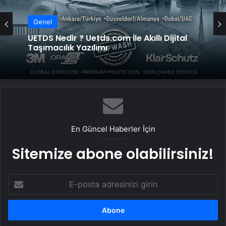
Genel
UETDS Nedir ? Uetds.com İle Akıllı Dijital
Taşımacılık Yazılımı
En Güncel Haberler İçin
Sitemize abone olabilirsiniz!
E-
posta
adresinizi
girin