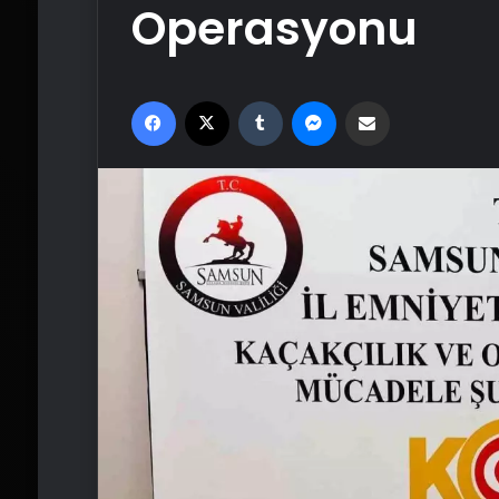
Operasyonu
Facebook
X
Tumblr
Messenger
Email'den paylaş