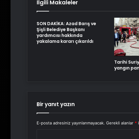
İlgili Makaleler
SON DAKİKA: Azad Barış ve
Şişli Belediye Başkanı
yardımcısı hakkında
yakalama kararı çıkarıldı
Tarihi Suri
yangın pan
Bir yanıt yazın
E-posta adresiniz yayınlanmayacak.
Gerekli alanlar
*
i
Y