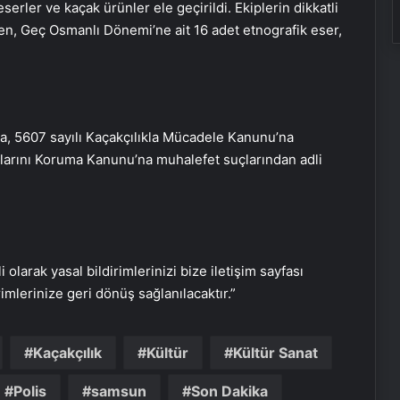
erler ve kaçak ürünler ele geçirildi. Ekiplerin dikkatli
nen, Geç Osmanlı Dönemi’ne ait 16 adet etnografik eser,
nda, 5607 sayılı Kaçakçılıkla Mücadele Kanunu’na
ıklarını Koruma Kanunu’na muhalefet suçlarından adli
i olarak yasal bildirimlerinizi bize iletişim sayfası
rimlerinize geri dönüş sağlanılacaktır.”
Kaçakçılık
Kültür
Kültür Sanat
Ünlü Kazak grubu HasSak ilk kez
Polis
samsun
Son Dakika
Ankara’da sahne alıyor