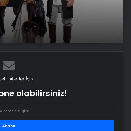
The Beatles filmlerinin vizyon tarihi
belli oldu
Yeni James Bond, en genÃ§ “007”
olabilir
Tarantino imzalÄ±Â Bir Zamanlar
Hollywood’da filminin devamÄ±
el Haberler İçin
geliyor
ne olabilirsiniz!
Michael Jackson’Ä±n hayatÄ± tek
filme sÄ±ÄmadÄ±