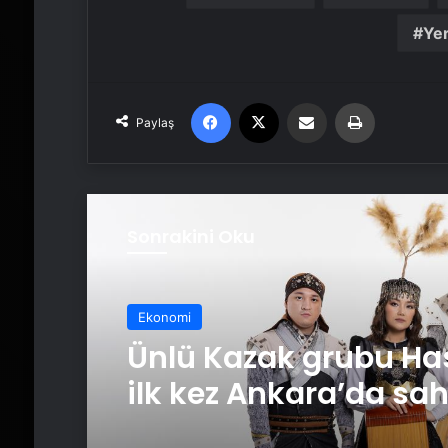
Yer
Facebook
X
Email'den paylaş
Yaz
Paylaş
Sonrakini Oku
Ekonomi
Ünlü Kazak grubu H
ilk kez Ankara’da sa
alıyor