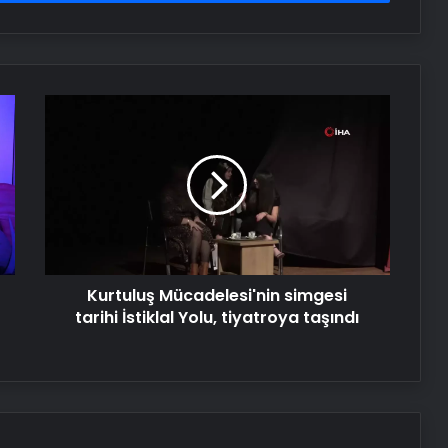
Kurtuluş
Mücadelesi'nin
simgesi
tarihi
İstiklal
Yolu,
tiyatroya
taşındı
Kurtuluş Mücadelesi'nin simgesi
tarihi İstiklal Yolu, tiyatroya taşındı