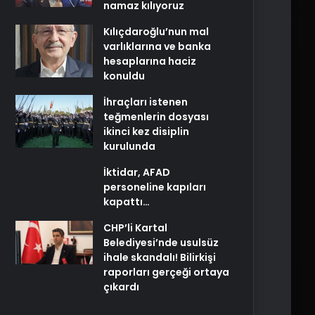
namaz kılıyoruz
Kılıçdaroğlu’nun mal
varlıklarına ve banka
hesaplarına haciz
konuldu
İhraçları istenen
teğmenlerin dosyası
ikinci kez disiplin
kurulunda
İktidar, AFAD
personeline kapıları
kapattı…
CHP’li Kartal
Belediyesi’nde usulsüz
ihale skandalı! Bilirkişi
raporları gerçeği ortaya
çıkardı