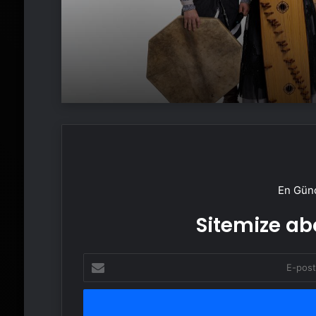
En Günc
Sitemize abo
E-
posta
adresinizi
girin