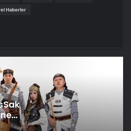
el Haberler
Tatilde müze ve ören yerlerini 1
milyonun üzerinde kişi ziyaret etti
Koray AvcÄ±’dan Volkan Konak’a
duygusal veda: “Memleketin seni
Ã§ok seviyor”
62 yaÅÄ±ndaki Tom Cruise
hayatÄ±nÄ± tehlikeye atmaya
devam ediyor! GÃ¶revimiz Tehlike 8
iÃ§in geri sayÄ±m
The Last Of Us dizisi 3. sezon
asSak
onayÄ± aldÄ±
hne
Robbie Williams “17. yÃ¼zyÄ±l korsan
hastalÄ±ÄÄ±”na yakalandÄ±