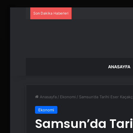
Son Dakika Haberleri
ANASAYFA
Anasayfa
/
Ekonomi
/
Samsun’da Tarihi Eser Kaçakç
Ekonomi
Samsun’da Tarih