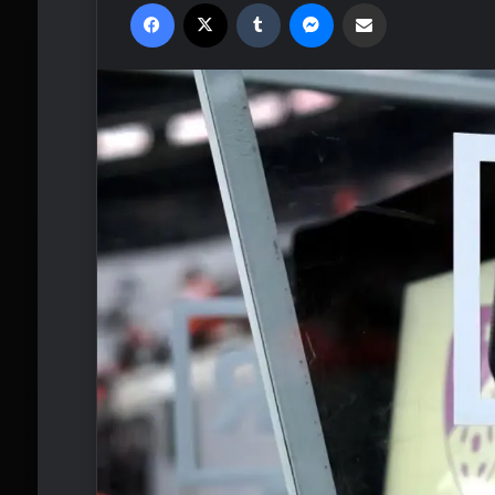
Facebook
X
Tumblr
Messenger
Email'den paylaş