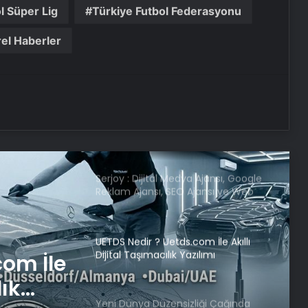
Erdoğan NATO içinde inanılmaz bir
l Süper Lig
Türkiye Futbol Federasyonu
lider ve saygı duyulan bir isim
el Haberler
ABD Dışişleri Bakanı Rubio,
Antalya’ya geldi
Samsun’da ‘Adalet Zinciri’ Etkinliği
Düzenlendi
Serjoy : Dijital Medya Ajansı, Google
Reklam Ajansı, SEO Ajansı ve Web
Tasarım Ajansı
UETDS Nedir ? Uetds.com İle Akıllı
Dijital Taşımacılık Yazılımı
com İle
lık
Yeni Dünya Düzensizliği Çağında