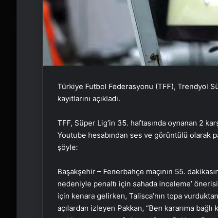
Türkiye Futbol Federasyonu (TFF), Trendyol Sü
kayıtlarını açıkladı.
TFF, Süper Lig’in 35. haftasında oynanan 2 kar
Youtube hesabından ses ve görüntülü olarak pay
şöyle:
Başakşehir – Fenerbahçe maçının 55. dakikasınd
nedeniyle penaltı için sahada inceleme’ öner
için kenara gelirken, Talisca’nın topa vurduktan
açılardan izleyen Pakkan, “Ben kararıma bağlı 