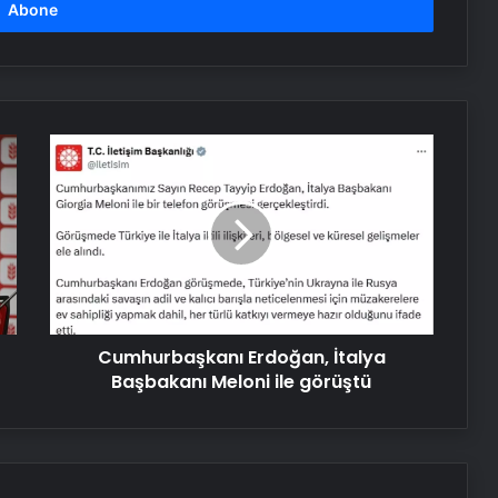
lider ve saygı duyulan bir isim
ABD Dışişleri Bakanı Rubio,
Antalya’ya geldi
Cumhurbaşkanı
Erdoğan,
Samsun’da ‘Adalet Zinciri’ Etkinliği
İtalya
Düzenlendi
Başbakanı
Meloni
ile
Serjoy : Dijital Medya Ajansı, Google
görüştü
Reklam Ajansı, SEO Ajansı ve Web
Tasarım Ajansı
Cumhurbaşkanı Erdoğan, İtalya
UETDS Nedir ? Uetds.com İle Akıllı
Başbakanı Meloni ile görüştü
Dijital Taşımacılık Yazılımı
Yeni Dünya Düzensizliği Çağında