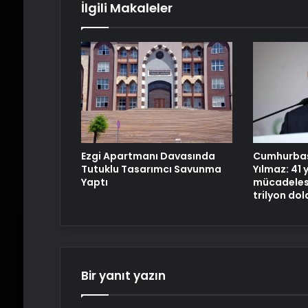
İlgili Makaleler
Cumhurbaş
Ezgi Apartmanı Davasında
Yılmaz: 41 y
Tutuklu Tasarımcı Savunma
mücadelesi
Yaptı
trilyon dol
Bir yanıt yazın