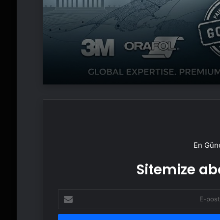
Yazılımı
En Günc
Sitemize abo
E-
posta
adresinizi