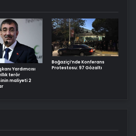
Türk Dış Politikası ve Hakan Fidan
Faktörü
Datahost İle Güvenilir Sunucu
Hizmetleri
ABD’den Türkiye’ye füze satışı onayı
Boğaziçi’nde Konferans
Protestosu: 97 Gözaltı
kanı Yardımcısı
ıllık terör
nin maliyeti 2
ar