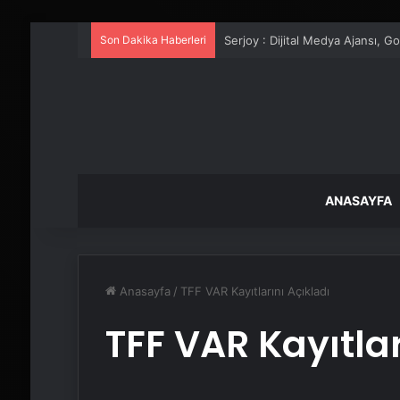
Son Dakika Haberleri
UETDS Nedir ? Uetds.com İle Akıll
ANASAYFA
Anasayfa
/
TFF VAR Kayıtlarını Açıkladı
TFF VAR Kayıtlar