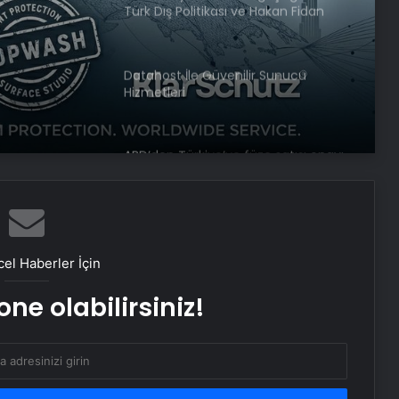
Türk Dış Politikası ve Hakan Fidan
Faktörü
Datahost İle Güvenilir Sunucu
Hizmetleri
ABD’den Türkiye’ye füze satışı onayı
Bayraktar TB3 SİHA’lardan
DENİZKURDU-2025 Tatbikatı’nda tam
isabet
el Haberler İçin
ne olabilirsiniz!
İstanbul’da kritik toplantı… Nükleer
görüşmelerde ev sahibi olacak
NATO Genel Sekreteri Rutte: Başkan
Erdoğan NATO içinde inanılmaz bir