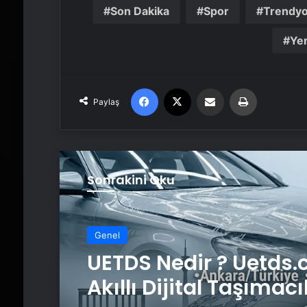
Son Dakika
Spor
Trendyo
Yer
Facebook
X
Email'den paylaş
Yaz
Paylaş
Sonrakini Oku
Genel
UETDS Nedir ? Uetds.
Akıllı Dijital Taşımacı