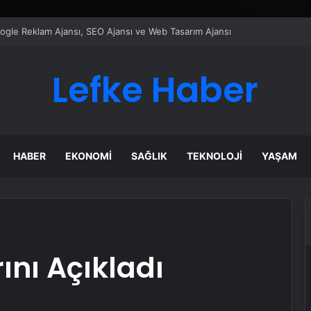
ı Dijital Taşımacılık Yazılımı
Lefke Haber
HABER
EKONOMI
SAĞLIK
TEKNOLOJI
YAŞAM
ını Açıkladı