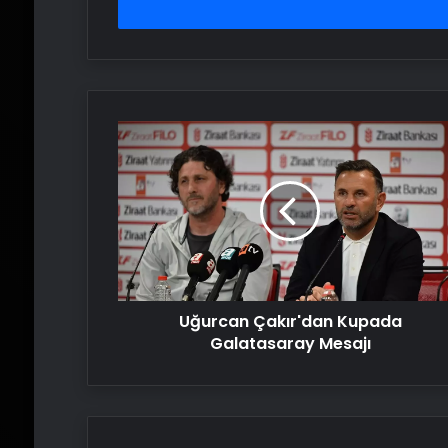
girin
Uğurcan
Çakır'dan
Kupada
Galatasaray
Mesajı
Uğurcan Çakır'dan Kupada
Galatasaray Mesajı