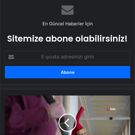
En Güncel Haberler İçin
Sitemize abone olabilirsiniz!
E-
posta
adresinizi
girin
Topkapı
Sarayı'nda
Osmanlı
Geleneği