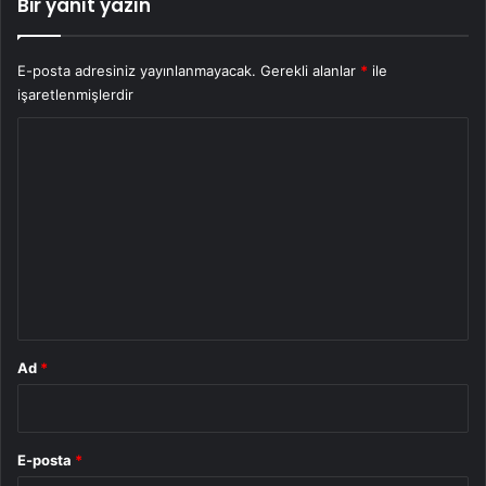
Bir yanıt yazın
E-posta adresiniz yayınlanmayacak.
Gerekli alanlar
*
ile
işaretlenmişlerdir
Y
o
r
u
m
*
Ad
*
E-posta
*