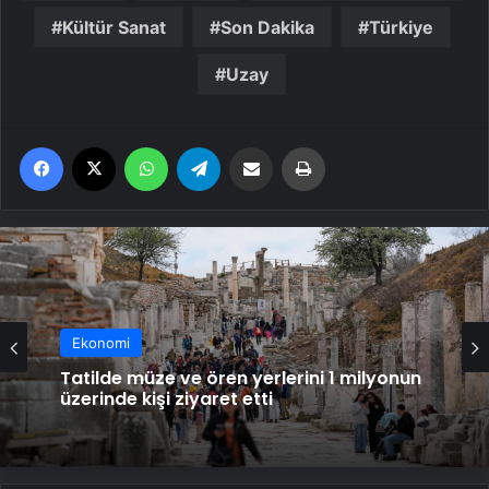
Kültür Sanat
Son Dakika
Türkiye
Uzay
Facebook
X
WhatsApp
Telegram
Email'den paylaş
Yaz
Ekonomi
Tatilde müze ve ören yerlerini 1 milyonun
üzerinde kişi ziyaret etti