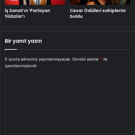
İş Sanat’ın ‘Parlayan
Cesar Ödülleri sahiplerini
Yıldızlar’ı
buldu
Bir yanıt yazın
E-posta adresiniz yayınlanmayacak.
Gerekli alanlar
*
ile
işaretlenmişlerdir
Y
o
r
u
m
*