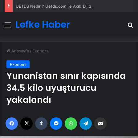
UETDS Nedir ? Uetds.com İle Akıllı Dijital Taşımacılık Yazılımı
Lefke Haber
Menü
A
Anasayfa
/
Ekonomi
Ekonomi
Yunanistan sınır kapısında
34.5 kilo uyuşturucu
yakalandı
Facebook
X
Tumblr
Messenger
WhatsApp
Telegram
Email'den paylaş