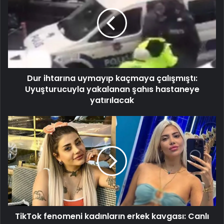
uymayıp
kaçmaya
çalışmıştı:
Uyuşturucuyla
yakalanan
şahıs
hastaneye
Dur ihtarına uymayıp kaçmaya çalışmıştı:
yatırılacak
Uyuşturucuyla yakalanan şahıs hastaneye
yatırılacak
TikTok
fenomeni
kadınların
erkek
kavgası:
Canlı
yayında
o
halde
TikTok fenomeni kadınların erkek kavgası: Canlı
görünce