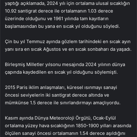
yaptığı açıklamada, 2024 yılı için ortalama ulusal sıcaklığın
10.92 santigrat derece ile ortalamanın 1.03 derece
üzerinde olduğunu ve 1961 yılında tam kayıtların
başlamasından bu yana en sıcak yıl olduğunu söyledi.
Çin bu yıl Temmuz ayında gözlem tarihindeki en sıcak ayın
yanı sıra en sıcak Ağustos ve en sıcak sonbaharı da yaşadı.
Birleşmiş Milletler yılsonu mesajında 2024 yılının dünya
çapında kaydedilen en sıcak yıl olduğunu söylemişti.
2015 Paris iklim anlaşmaları, küresel ısınmayı sanayi
öncesi seviyelerin iki santigrat derece altında ve
mümkünse 1.5 derece ile sınırlandırmayı amaçlıyordu.
Kasım ayında Dünya Meteoroloji Örgütü, Ocak-Eylül
ortalama yüzey hava sıcaklığının 1850-1900 yılları arasında
ölçülen sanayi öncesi ortalamanın 1.54 derece aşıldığını