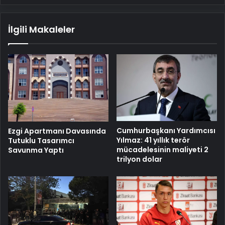
İlgili Makaleler
Cumhurbaşkanı Yardımcısı
Ezgi Apartmanı Davasında
Yılmaz: 41 yıllık terör
Tutuklu Tasarımcı
mücadelesinin maliyeti 2
Savunma Yaptı
trilyon dolar