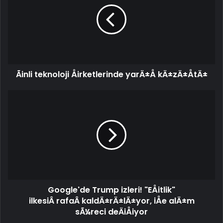
Åirketlerinde
yarÄ±Å
kÄ±zÄ±ÅtÄ±
Ãinli teknoloji Åirketlerinde yarÄ±Å kÄ±zÄ±ÅtÄ±
Google'de
Trump
izleri!
"EÅitlik"
ilkesiÂ rafaÂ kaldÄ±rÄ±lÄ±yor,
iÅe
alÄ±m
sÃ¼reci
deÄiÅiyor
Google'de Trump izleri! "EÅitlik"
ilkesiÂ rafaÂ kaldÄ±rÄ±lÄ±yor, iÅe alÄ±m
sÃ¼reci deÄiÅiyor