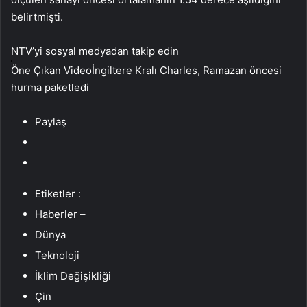
belirtmişti.
NTV’yi sosyal medyadan takip edin
Öne Çıkan Videoİngiltere Kralı Charles, Ramazan öncesi
hurma paketledi
Paylaş
Etiketler :
Haberler –
Dünya
Teknoloji
İklim Değişikliği
Çin