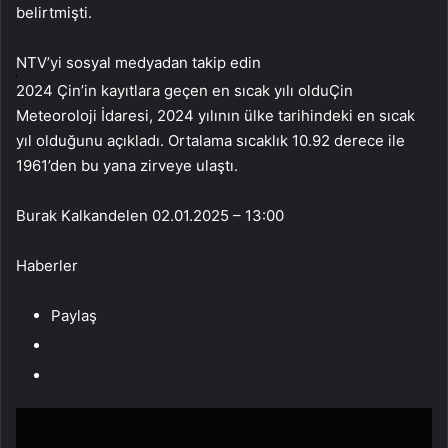
belirtmişti.
NTV’yi sosyal medyadan takip edin
2024 Çin’in kayıtlara geçen en sıcak yılı olduÇin
Meteoroloji İdaresi, 2024 yılının ülke tarihindeki en sıcak
yıl olduğunu açıkladı. Ortalama sıcaklık 10.92 derece ile
1961’den bu yana zirveye ulaştı.
Burak Kalkandelen
02.01.2025 – 13:00
Haberler
Paylaş