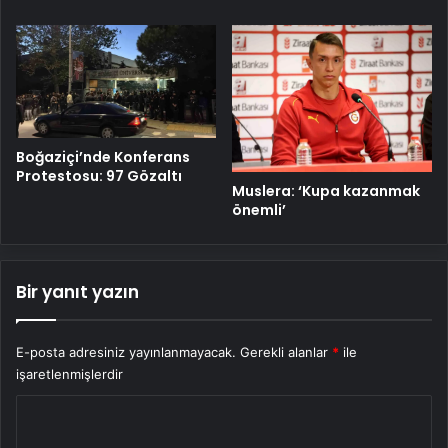
Boğaziçi’nde Konferans
Protestosu: 97 Gözaltı
Muslera: ‘Kupa kazanmak
önemli’
Bir yanıt yazın
E-posta adresiniz yayınlanmayacak.
Gerekli alanlar
*
ile
işaretlenmişlerdir
Y
o