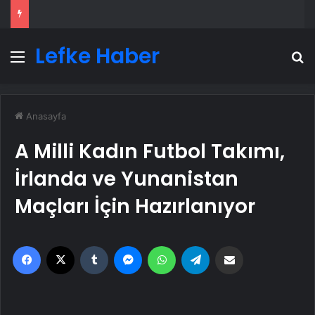
Lefke Haber
Menü
A
Anasayfa
A Milli Kadın Futbol Takımı,
İrlanda ve Yunanistan
Maçları İçin Hazırlanıyor
Facebook
X
Tumblr
Messenger
WhatsApp
Telegram
Email'den paylaş