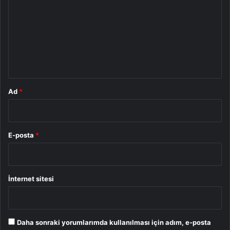
r
u
m
*
Ad
*
E-posta
*
İnternet sitesi
Daha sonraki yorumlarımda kullanılması için adım, e-posta