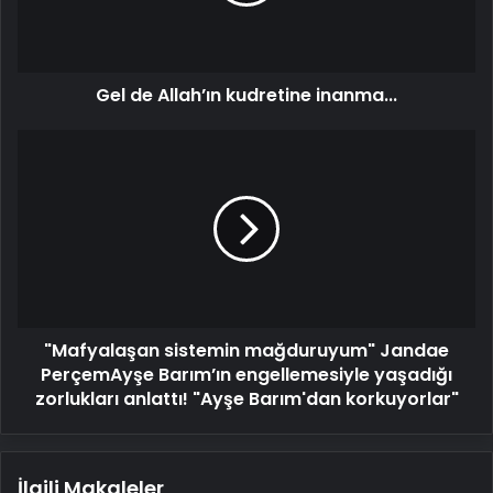
Gel de Allah’ın kudretine inanma...
"Mafyalaşan
sistemin
mağduruyum"
Jandae
PerçemAyşe
Barım’ın
engellemesiyle
yaşadığı
zorlukları
"Mafyalaşan sistemin mağduruyum" Jandae
anlattı!
"Ayşe
PerçemAyşe Barım’ın engellemesiyle yaşadığı
Barım'dan
zorlukları anlattı! "Ayşe Barım'dan korkuyorlar"
korkuyorlar"
İlgili Makaleler