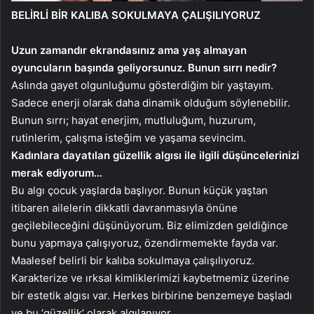
BELİRLİ BİR KALIBA SOKULMAYA ÇALIŞILIYORUZ
Uzun zamandır ekrandasınız ama yaş almayan
oyuncuların başında geliyorsunuz. Bunun sırrı nedir?
Aslında gayet olgunluğumu gösterdiğim bir yaştayım.
Sadece enerji olarak daha dinamik olduğum söylenebilir.
Bunun sırrı; hayat enerjim, mutluluğum, huzurum,
rutinlerim, çalışma isteğim ve yaşama sevincim.
Kadınlara dayatılan güzellik algısı ile ilgili düşüncelerinizi
merak ediyorum…
Bu algı çocuk yaşlarda başlıyor. Bunun küçük yaştan
itibaren ailelerin dikkatli davranmasıyla önüne
geçilebileceğini düşünüyorum. Biz elimizden geldiğince
bunu yapmaya çalışıyoruz, özendirmemekte fayda var.
Maalesef belirli bir kalıba sokulmaya çalışılıyoruz.
Karakterize ve ırksal kimliklerimizi kaybetmemiz üzerine
bir estetik algısı var. Herkes birbirine benzemeye başladı
ve bu ‘güzellik’ olarak algılanıyor.