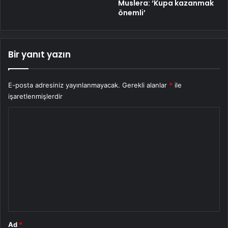
Muslera: ‘Kupa kazanmak
önemli’
Bir yanıt yazın
E-posta adresiniz yayınlanmayacak.
Gerekli alanlar
*
ile
işaretlenmişlerdir
Y
o
r
u
m
*
Ad
*