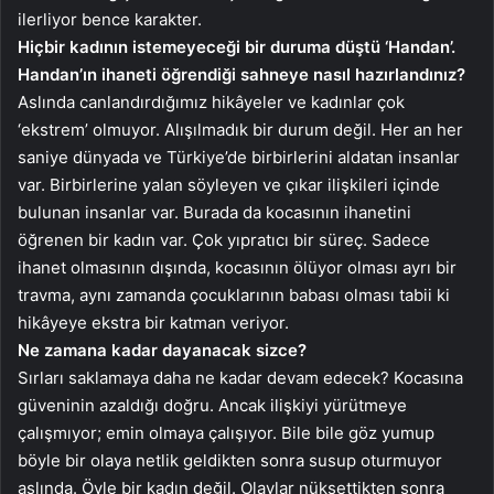
ilerliyor bence karakter.
Hiçbir kadının istemeyeceği bir duruma düştü ‘Handan’.
Handan’ın ihaneti öğrendiği sahneye nasıl hazırlandınız?
Aslında canlandırdığımız hikâyeler ve kadınlar çok
‘ekstrem’ olmuyor. Alışılmadık bir durum değil. Her an her
saniye dünyada ve Türkiye’de birbirlerini aldatan insanlar
var. Birbirlerine yalan söyleyen ve çıkar ilişkileri içinde
bulunan insanlar var. Burada da kocasının ihanetini
öğrenen bir kadın var. Çok yıpratıcı bir süreç. Sadece
ihanet olmasının dışında, kocasının ölüyor olması ayrı bir
travma, aynı zamanda çocuklarının babası olması tabii ki
hikâyeye ekstra bir katman veriyor.
Ne zamana kadar dayanacak sizce?
Sırları saklamaya daha ne kadar devam edecek? Kocasına
güveninin azaldığı doğru. Ancak ilişkiyi yürütmeye
çalışmıyor; emin olmaya çalışıyor. Bile bile göz yumup
böyle bir olaya netlik geldikten sonra susup oturmuyor
aslında. Öyle bir kadın değil. Olaylar nüksettikten sonra