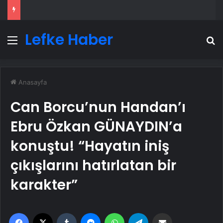
Lefke Haber
Menü
A
Anasayfa
Can Borcu’nun Handan’ı
Ebru Özkan GÜNAYDIN’a
konuştu! “Hayatın iniş
çıkışlarını hatırlatan bir
karakter”
Facebook
X
Tumblr
Messenger
WhatsApp
Telegram
Email'den paylaş