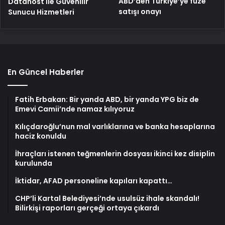
ABD’den Türkiye’ye füze
Datahost İle Güvenilir
satışı onayı
Sunucu Hizmetleri
En Güncel Haberler
Fatih Erbakan: Bir yanda ABD, bir yanda YPG biz de
Emevi Camii’nde namaz kılıyoruz
Kılıçdaroğlu’nun mal varlıklarına ve banka hesaplarına
haciz konuldu
İhraçları istenen teğmenlerin dosyası ikinci kez disiplin
kurulunda
İktidar, AFAD personeline kapıları kapattı…
CHP’li Kartal Belediyesi’nde usulsüz ihale skandalı!
Bilirkişi raporları gerçeği ortaya çıkardı