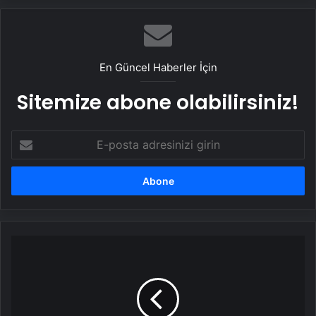
En Güncel Haberler İçin
Sitemize abone olabilirsiniz!
E-
posta
adresinizi
girin
Gel
de
Allah’ın
kudretine
inanma...