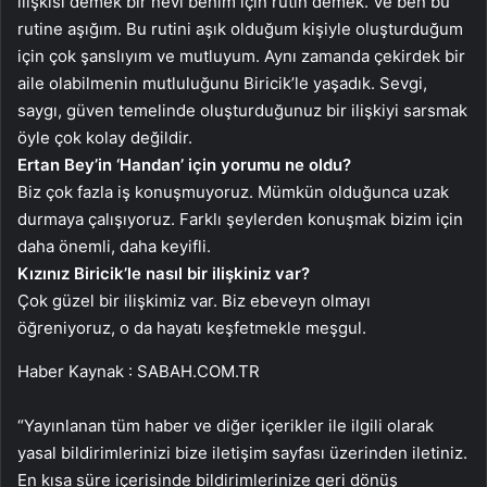
ilişkisi demek bir nevi benim için rutin demek. Ve ben bu
rutine aşığım. Bu rutini aşık olduğum kişiyle oluşturduğum
için çok şanslıyım ve mutluyum. Aynı zamanda çekirdek bir
aile olabilmenin mutluluğunu Biricik’le yaşadık. Sevgi,
saygı, güven temelinde oluşturduğunuz bir ilişkiyi sarsmak
öyle çok kolay değildir.
Ertan Bey’in ‘Handan’ için yorumu ne oldu?
Biz çok fazla iş konuşmuyoruz. Mümkün olduğunca uzak
durmaya çalışıyoruz. Farklı şeylerden konuşmak bizim için
daha önemli, daha keyifli.
Kızınız Biricik’le nasıl bir ilişkiniz var?
Çok güzel bir ilişkimiz var. Biz ebeveyn olmayı
öğreniyoruz, o da hayatı keşfetmekle meşgul.
Haber Kaynak : SABAH.COM.TR
“Yayınlanan tüm haber ve diğer içerikler ile ilgili olarak
yasal bildirimlerinizi bize iletişim sayfası üzerinden iletiniz.
En kısa süre içerisinde bildirimlerinize geri dönüş