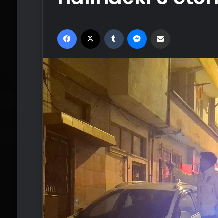
Facebook
X
Tumblr
Messenger
Email'den paylaş