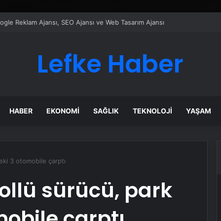
ı Dijital Taşımacılık Yazılımı
Lefke Haber
HABER
EKONOMI
SAĞLIK
TEKNOLOJI
YAŞAM
deki 3 otomobile çarptı
kollü sürücü, park
mobile çarptı