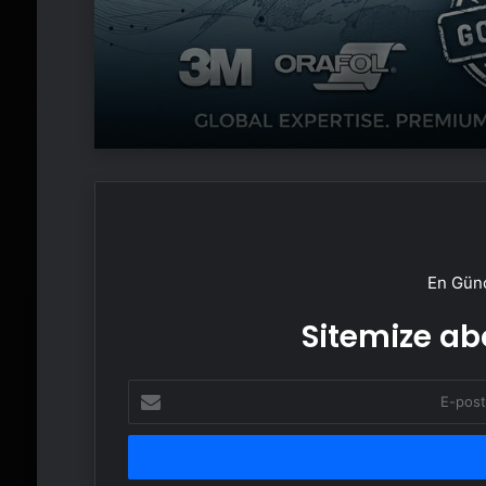
En Günc
Sitemize abo
E-
posta
adresinizi
girin