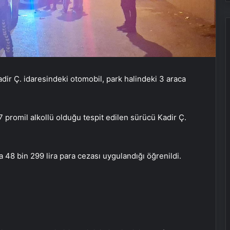
adir Ç. idaresindeki otomobil, park halindeki 3 araca
Bayraktar TB3 SİHA’lardan
 promil alkollü olduğu tespit edilen sürücü Kadir Ç.
DENİZKURDU-2025 Tatbikatı’nda tam
isabet
 48 bin 299 lira para cezası uygulandığı öğrenildi.
İstanbul’da kritik toplantı… Nükleer
görüşmelerde ev sahibi olacak
NATO Genel Sekreteri Rutte: Başkan
Erdoğan NATO içinde inanılmaz bir
lider ve saygı duyulan bir isim