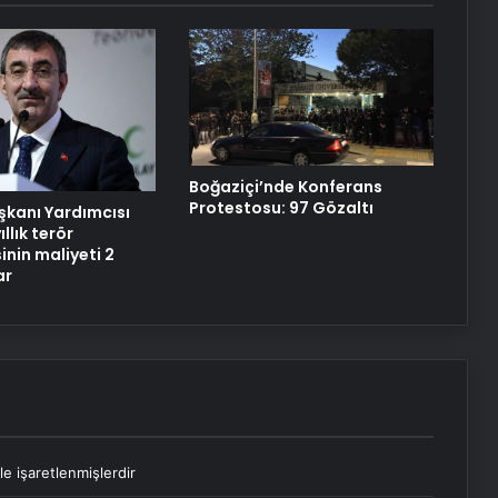
Datahost İle Güvenilir Sunucu
Hizmetleri
ABD’den Türkiye’ye füze satışı onayı
Boğaziçi’nde Konferans
Protestosu: 97 Gözaltı
kanı Yardımcısı
ıllık terör
nin maliyeti 2
ar
le işaretlenmişlerdir