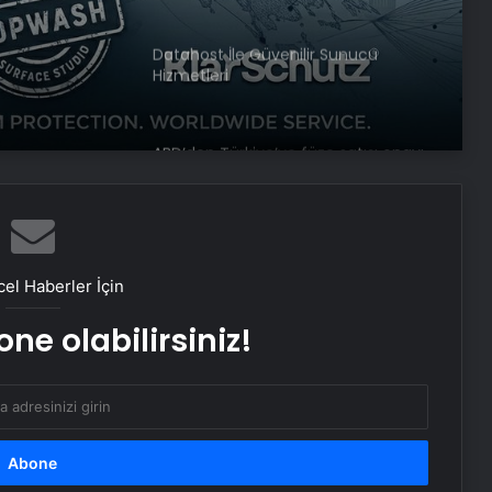
Datahost İle Güvenilir Sunucu
Hizmetleri
ABD’den Türkiye’ye füze satışı onayı
Bayraktar TB3 SİHA’lardan
DENİZKURDU-2025 Tatbikatı’nda tam
isabet
el Haberler İçin
ne olabilirsiniz!
İstanbul’da kritik toplantı… Nükleer
görüşmelerde ev sahibi olacak
NATO Genel Sekreteri Rutte: Başkan
Erdoğan NATO içinde inanılmaz bir
lider ve saygı duyulan bir isim