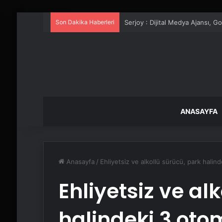
Son Dakika Haberleri
UETDS Nedir ? Uetds.com İle Akıll
ANASAYFA
Anasayfa
/
Ehliyetsiz ve alkollü sürücü, park halin
Ehliyetsiz ve al
halindeki 3 oto