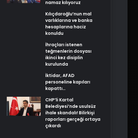
namaz kılıyoruz
Kılıçdaroğlu’nun mal
varlıklarına ve banka
hesaplarına haciz
konuldu
İhraçları istenen
teğmenlerin dosyası
ikinci kez disiplin
kurulunda
İktidar, AFAD
personeline kapıları
kapattı…
CHP’li Kartal
Belediyesi’nde usulsüz
ihale skandalı! Bilirkişi
raporları gerçeği ortaya
çıkardı