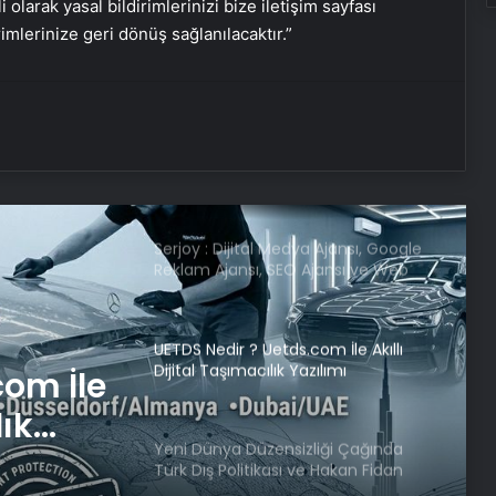
i olarak yasal bildirimlerinizi bize iletişim sayfası
rimlerinize geri dönüş sağlanılacaktır.”
ABD Dışişleri Bakanı Rubio,
Antalya’ya geldi
Samsun’da ‘Adalet Zinciri’ Etkinliği
Düzenlendi
Serjoy : Dijital Medya Ajansı, Google
Reklam Ajansı, SEO Ajansı ve Web
Tasarım Ajansı
UETDS Nedir ? Uetds.com İle Akıllı
Dijital Taşımacılık Yazılımı
com İle
lık
Yeni Dünya Düzensizliği Çağında
Türk Dış Politikası ve Hakan Fidan
Faktörü