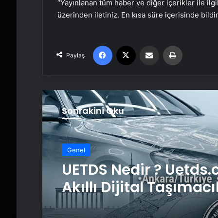
“Yayınlanan tüm haber ve diğer içerikler ile ilgil
üzerinden iletiniz. En kısa süre içerisinde bildi
Facebook
X
Email'den paylaş
Yaz
Paylaş
Sonrakini Oku
Genel
UETDS Nedir ? Uetds.
Akıllı Dijital Taşımacı
Yazılımı