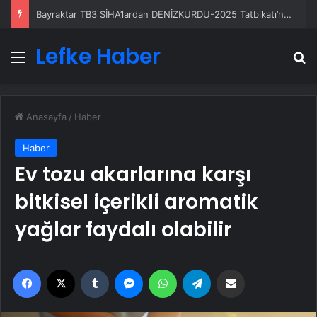
Bayraktar TB3 SİHA’lardan DENİZKURDU-2025 Tatbikatı’nda tam isabet
Lefke Haber
Menü
A
Anasayfa
/
Haber
Haber
Ev tozu akarlarına karşı
bitkisel içerikli aromatik
yağlar faydalı olabilir
Facebook
X
Tumblr
Messenger
WhatsApp
Telegram
Email'den paylaş