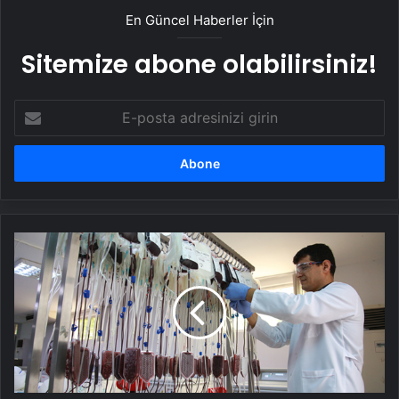
En Güncel Haberler İçin
Sitemize abone olabilirsiniz!
E-
posta
adresinizi
girin
Türk
Kızılay,
kan
torbası
üreterek
dışa
bağımlılığı
ortadan
kaldıracak