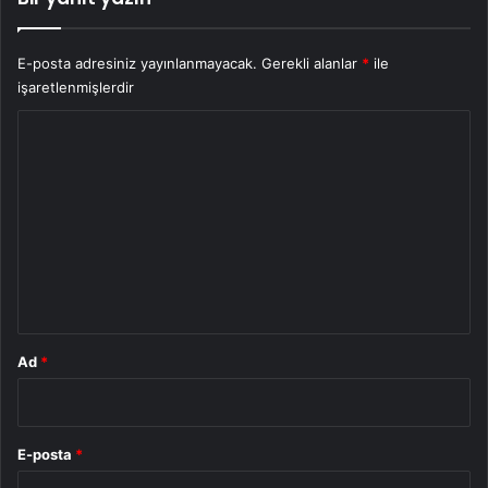
E-posta adresiniz yayınlanmayacak.
Gerekli alanlar
*
ile
işaretlenmişlerdir
Y
o
r
u
m
*
Ad
*
E-posta
*