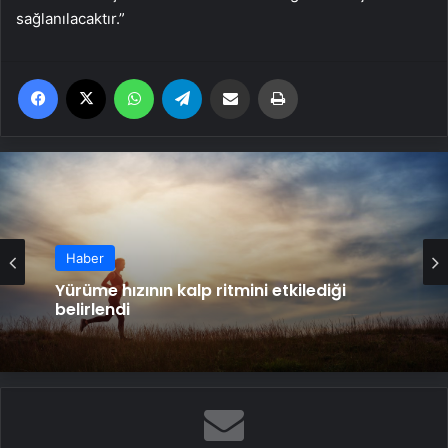
sağlanılacaktır.”
Facebook
X
WhatsApp
Telegram
Email'den paylaş
Yaz
Haber
Yürüme hızının kalp ritmini etkilediği
belirlendi