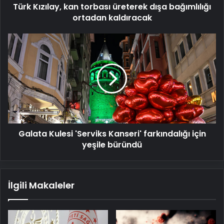
Türk Kızılay, kan torbası üreterek dışa bağımlılığı
ortadan kaldıracak
Galata
Kulesi
'Serviks
Kanseri'
farkındalığı
için
yeşile
büründü
Galata Kulesi 'Serviks Kanseri' farkındalığı için
yeşile büründü
İlgili Makaleler