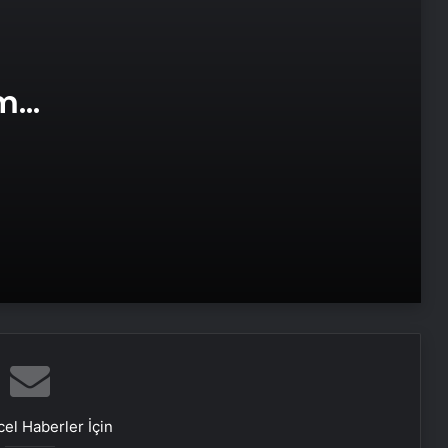
ABD’den Türkiye’ye füze satışı onayı
am
Bayraktar TB3 SİHA’lardan
e Web
DENİZKURDU-2025 Tatbikatı’nda tam
isabet
İstanbul’da kritik toplantı… Nükleer
görüşmelerde ev sahibi olacak
NATO Genel Sekreteri Rutte: Başkan
Erdoğan NATO içinde inanılmaz bir
lider ve saygı duyulan bir isim
ABD Dışişleri Bakanı Rubio, Antalya’ya
geldi
el Haberler İçin