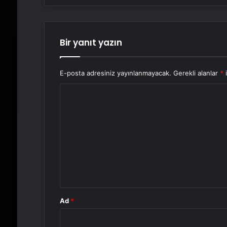
Bir yanıt yazın
E-posta adresiniz yayınlanmayacak.
Gerekli alanlar
*
i
Y
o
r
u
m
*
Ad
*