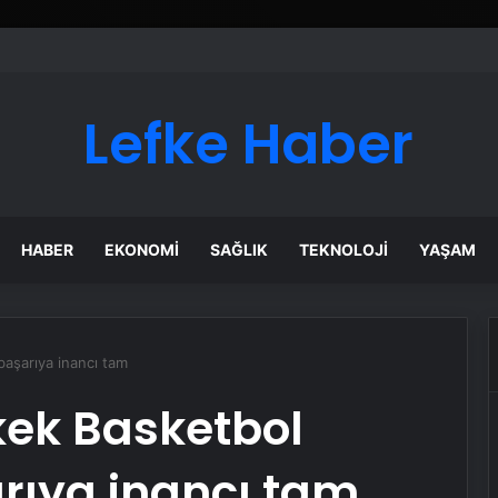
Lefke Haber
HABER
EKONOMI
SAĞLIK
TEKNOLOJI
YAŞAM
başarıya inancı tam
kek Basketbol
rıya inancı tam