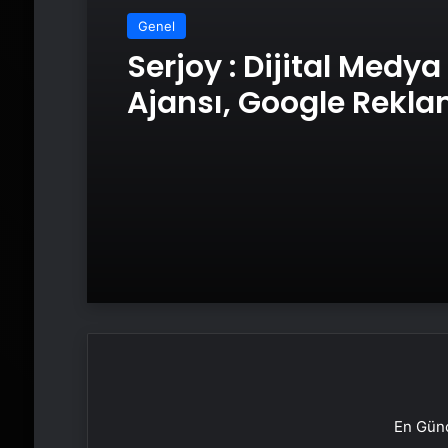
Genel
Serjoy : Dijital Medya
Ajansı, Google Rekl
Ajansı, SEO Ajansı v
Tasarım Ajansı
En Günc