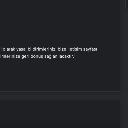
Serjoy : Dijital Medya Ajansı, Google
Reklam Ajansı, SEO Ajansı ve Web
i olarak yasal bildirimlerinizi bize iletişim sayfası
Tasarım Ajansı
rimlerinize geri dönüş sağlanılacaktır.”
UETDS Nedir ? Uetds.com İle Akıllı
Dijital Taşımacılık Yazılımı
Yeni Dünya Düzensizliği Çağında
Türk Dış Politikası ve Hakan Fidan
Faktörü
Datahost İle Güvenilir Sunucu
Hizmetleri