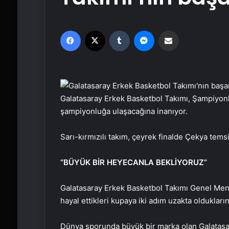
Facebook
X
Tumblr
Messenger
Email'den paylaş
Galatasaray Erkek Basketbol Takımı, Şampiyonl
şampiyonluğa ulaşacağına inanıyor.
Sarı-kırmızılı takım, çeyrek finalde Çekya temsi
“BÜYÜK BİR HEYECANLA BEKLİYORUZ”
Galatasaray Erkek Basketbol Takımı Genel Mena
hayal ettikleri kupaya iki adım uzakta oldukları
Dünya sporunda büyük bir marka olan Galatasar