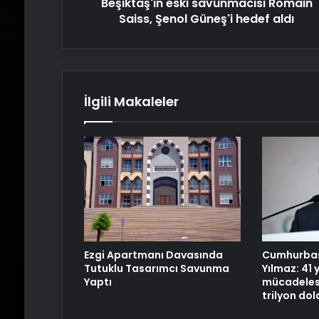
Beşiktaş'ın eski savunmacısı Romain
Saiss, Şenol Güneş'i hedef aldı
İlgili Makaleler
Cumhurbaş
Ezgi Apartmanı Davasında
Yılmaz: 41 y
Tutuklu Tasarımcı Savunma
mücadelesi
Yaptı
trilyon dol