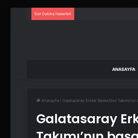
Son Dakika Haberleri
ANASAYFA
Anasayfa
/
Galatasaray Erkek Basketbol Takımı’nın 
Galatasaray Er
Takımı’nın başa