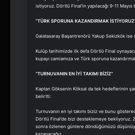
istiyoruz. Dörtlü Final’in yapılacağı 9-11 Mayıs
“TÜRK SPORUNA KAZANDIRMAK İSTİYORUZ
Galatasaray Başantrenörü Yakup Sekizkök ise şu
Kulüp tarihimizde ilk defa Dörtlü Final oynaya
kupayı camiamıza ve Türk sporuna kazandırmak
“TURNUVANIN EN İYİ TAKIMI BİZİZ”
Kaptan Göksenin Köksal da tek hedeflerinin ş
belirtti:
Turnuvanın en iyi takımı biziz ve bunu gösterec
Dörtlü Final’de bizi desteklemeye bekliyoruz
sonra özlenen günlere döndüğümüzü düşünüyor
kazanacağız.