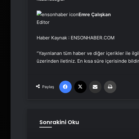
Emre Çalışkan
Editor
Haber Kaynak : ENSONHABER.COM
“Yayınlanan tüm haber ve diğer içerikler ile ilgil
üzerinden iletiniz. En kısa süre içerisinde bildi
Facebook
X
Email'den paylaş
Yaz
Paylaş
Sonrakini Oku