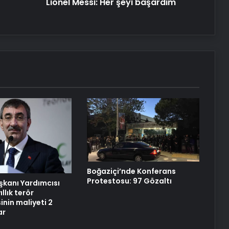
Lionel Messi: Her şeyi başardım
Boğaziçi’nde Konferans
Protestosu: 97 Gözaltı
kanı Yardımcısı
ıllık terör
nin maliyeti 2
ar