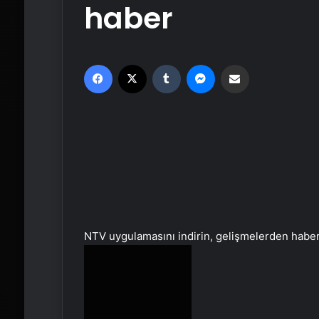
haber
Facebook
X
Tumblr
Messenger
Email'den paylaş
NTV uygulamasını indirin, gelişmelerden habe