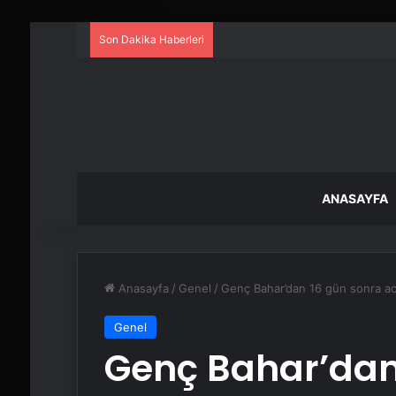
Son Dakika Haberleri
ANASAYFA
Anasayfa
/
Genel
/
Genç Bahar’dan 16 gün sonra ac
Genel
Genç Bahar’dan