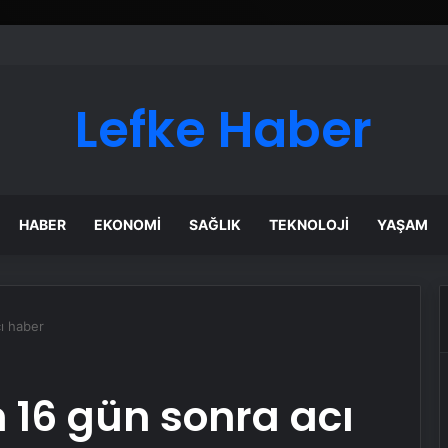
Lefke Haber
HABER
EKONOMI
SAĞLIK
TEKNOLOJI
YAŞAM
ı haber
 16 gün sonra acı