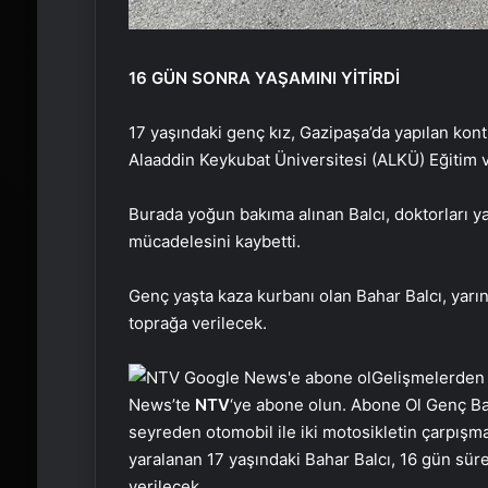
16 GÜN SONRA YAŞAMINI YİTİRDİ
17 yaşındaki genç kız, Gazipaşa’da yapılan kontro
Alaaddin Keykubat Üniversitesi (ALKÜ) Eğitim v
Burada yoğun bakıma alınan Balcı, doktorları
mücadelesini kaybetti.
Genç yaşta kaza kurbanı olan Bahar Balcı, yar
toprağa verilecek.
Gelişmelerden
News’te
NTV
‘ye abone olun. Abone Ol Genç Ba
seyreden otomobil ile iki motosikletin çarpışm
yaralanan 17 yaşındaki Bahar Balcı, 16 gün sür
verilecek.