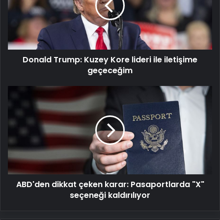
lideri
ile
iletişime
geçeceğim
Donald Trump: Kuzey Kore lideri ile iletişime
geçeceğim
ABD'den
dikkat
çeken
karar:
Pasaportlarda
"X"
seçeneği
kaldırılıyor
ABD'den dikkat çeken karar: Pasaportlarda "X"
seçeneği kaldırılıyor