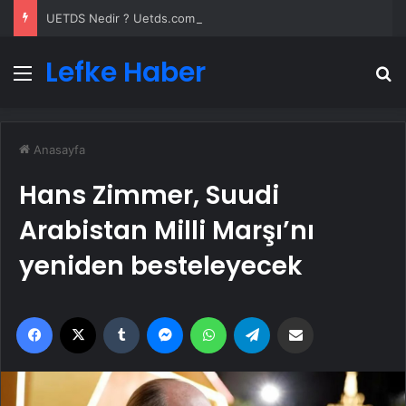
UETDS Nedir ? Uetds.com İle Akıllı Dijital Taşımacılık Yazılımı
Lefke Haber
Menü
A
Anasayfa
Hans Zimmer, Suudi
Arabistan Milli Marşı’nı
yeniden besteleyecek
Facebook
X
Tumblr
Messenger
WhatsApp
Telegram
Email'den paylaş