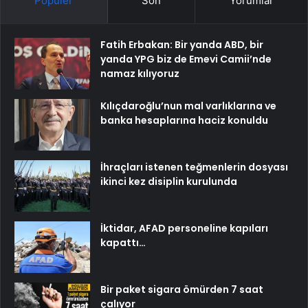
Popüler
Son
Yorumlar
Fatih Erbakan: Bir yanda ABD, bir
yanda YPG biz de Emevi Camii’nde
namaz kılıyoruz
Kılıçdaroğlu’nun mal varlıklarına ve
banka hesaplarına haciz konuldu
İhraçları istenen teğmenlerin dosyası
ikinci kez disiplin kurulunda
İktidar, AFAD personeline kapıları
kapattı…
Bir paket sigara ömürden 7 saat
çalıyor