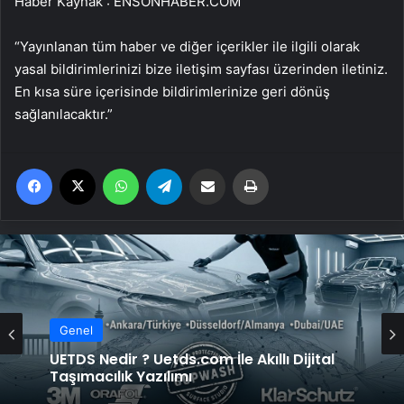
Haber Kaynak : ENSONHABER.COM
“Yayınlanan tüm haber ve diğer içerikler ile ilgili olarak
yasal bildirimlerinizi bize iletişim sayfası üzerinden iletiniz.
En kısa süre içerisinde bildirimlerinize geri dönüş
sağlanılacaktır.”
Facebook
X
WhatsApp
Telegram
Email'den paylaş
Yaz
Genel
UETDS Nedir ? Uetds.com İle Akıllı Dijital
Taşımacılık Yazılımı