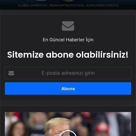
En Güncel Haberler İçin
Sitemize abone olabilirsiniz!
E-
posta
adresinizi
girin
Donald
Trump:
Kuzey
Kore