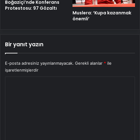
Boğaziçi’nde Konferans
Protestosu: 97 Gözaltı
Muslera: ‘Kupa kazanmak
önemli’
Bir yanıt yazın
E-posta adresiniz yayınlanmayacak.
Gerekli alanlar
*
ile
işaretlenmişlerdir
Y
o
r
u
m
*