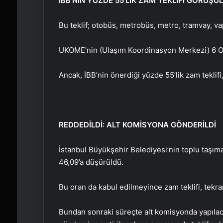
İBB’NİN YÜZDE 55’LİK ZAM TEKLİFİ GÖRÜŞÜ
Bu teklif; otobüs, metrobüs, metro, tramvay, vap
UKOME’nin (Ulaşım Koordinasyon Merkezi) 6 Oca
Ancak, İBB’nin önerdiği yüzde 55’lik zam teklif
REDDEDİLDİ: ALT KOMİSYONA GÖNDERİLDİ
İstanbul Büyükşehir Belediyesi’nin toplu taşıma
46,09’a düşürüldü.
Bu oran da kabul edilmeyince zam teklifi, tekra
Bundan sonraki süreçte alt komisyonda yapılaca