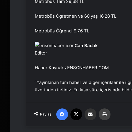
Metrobüs Tam 29,68 TL
Metrobüs Öğretmen ve 60 yaş 16,28 TL
Metrobüs Öğrenci 9,76 TL
Can Badak
Editor
Haber Kaynak : ENSONHABER.COM
“Yayınlanan tüm haber ve diğer içerikler ile ilgil
üzerinden iletiniz. En kısa süre içerisinde bildi
Facebook
X
Email'den paylaş
Yaz
Paylaş