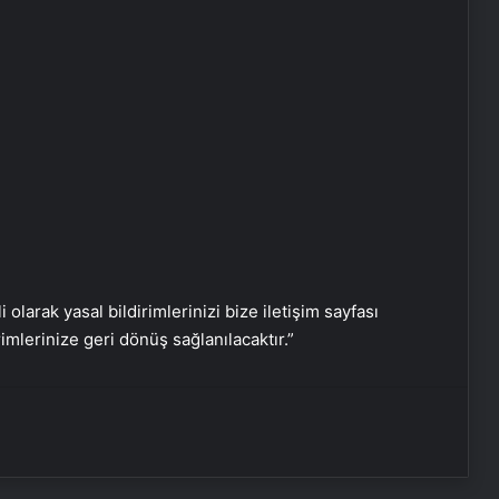
Serjoy : Dijital Medya Ajansı, Google
Reklam Ajansı, SEO Ajansı ve Web
i olarak yasal bildirimlerinizi bize iletişim sayfası
Tasarım Ajansı
rimlerinize geri dönüş sağlanılacaktır.”
UETDS Nedir ? Uetds.com İle Akıllı
Dijital Taşımacılık Yazılımı
Yeni Dünya Düzensizliği Çağında
Türk Dış Politikası ve Hakan Fidan