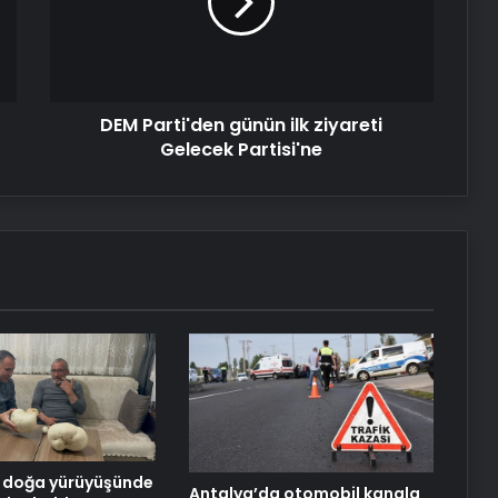
ziyareti
Gelecek
Partisi'ne
DEM Parti'den günün ilk ziyareti
Gelecek Partisi'ne
a doğa yürüyüşünde
Antalya’da otomobil kanala