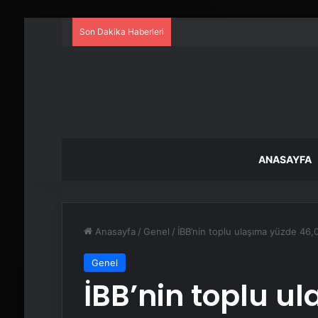
Son Dakika Haberleri
ANASAYFA
Anasayfa
/
Genel
/
İBB’nin toplu ulaşıma yüzde 46,0
Genel
İBB’nin toplu u