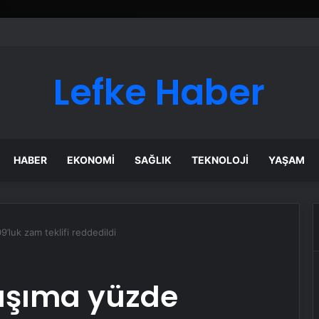
Lefke Haber
HABER
EKONOMI
SAĞLIK
TEKNOLOJI
YAŞAM
9’luk zam teklifi reddedildi
laşıma yüzde