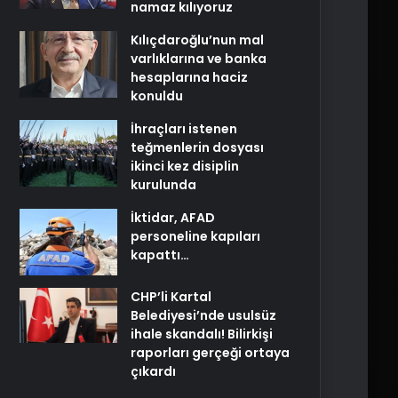
namaz kılıyoruz
Kılıçdaroğlu’nun mal
varlıklarına ve banka
hesaplarına haciz
konuldu
İhraçları istenen
teğmenlerin dosyası
ikinci kez disiplin
kurulunda
İktidar, AFAD
personeline kapıları
kapattı…
CHP’li Kartal
Belediyesi’nde usulsüz
ihale skandalı! Bilirkişi
raporları gerçeği ortaya
çıkardı