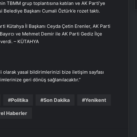
n TBMM grup toplantısına katılan ve AK Parti’ye
i Belediye Başkanı Cumali Öztürk’e rozet taktı.
i Kütahya İl Başkanı Ceyda Çetin Erenler, AK Parti
r Bayırcı ve Mehmet Demir ile AK Parti Gediz İlçe
Bayraktar TB3 SİHA’lardan
z verdi. – KÜTAHYA
DENİZKURDU-2025 Tatbikatı’nda tam
isabet
İstanbul’da kritik toplantı… Nükleer
görüşmelerde ev sahibi olacak
i olarak yasal bildirimlerinizi bize iletişim sayfası
rimlerinize geri dönüş sağlanılacaktır.”
NATO Genel Sekreteri Rutte: Başkan
Erdoğan NATO içinde inanılmaz bir
Politika
Son Dakika
Yenikent
lider ve saygı duyulan bir isim
el Haberler
ABD Dışişleri Bakanı Rubio,
Antalya’ya geldi