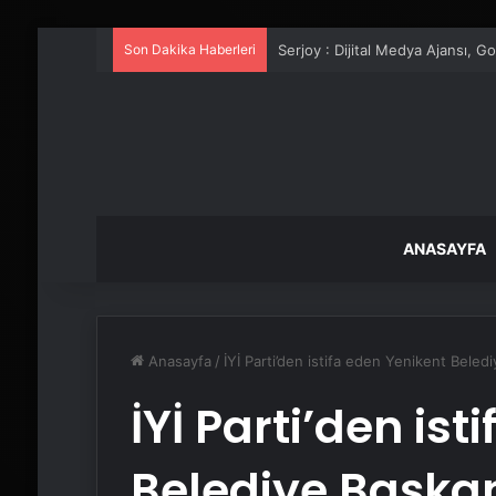
Son Dakika Haberleri
UETDS Nedir ? Uetds.com İle Akıll
ANASAYFA
Anasayfa
/
İYİ Parti’den istifa eden Yenikent Beledi
İYİ Parti’den is
Belediye Başkan