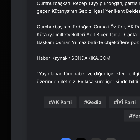
Cumhurbaşkanı Recep Tayyip Erdoğan, partisini
geçen Kütahya’nın Gediz ilçesi Yenikent Beldes
Cumhurbaşkanı Erdoğan, Cumali Öztürk, AK Part
Kütahya milletvekilleri Adil Biçer, İsmail Çağla
Başkanı Osman Yılmaz birlikte objektiflere po
Haber Kaynak : SONDAKIKA.COM
“Yayınlanan tüm haber ve diğer içerikler ile ilgil
üzerinden iletiniz. En kısa süre içerisinde bildi
AK Parti
Gediz
İYİ Parti
Yer
Facebook
X
Email'den paylaş
Yaz