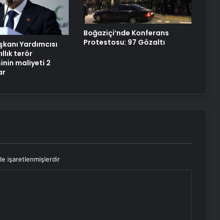
ABD’den Türkiye’ye füze satışı onayı
Boğaziçi’nde Konferans
Protestosu: 97 Gözaltı
kanı Yardımcısı
ıllık terör
nin maliyeti 2
ar
le işaretlenmişlerdir