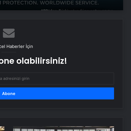
ABD’den Türkiye’ye füze satışı onayı
Bayraktar TB3 SİHA’lardan
DENİZKURDU-2025 Tatbikatı’nda tam
isabet
el Haberler İçin
ne olabilirsiniz!
İstanbul’da kritik toplantı… Nükleer
görüşmelerde ev sahibi olacak
NATO Genel Sekreteri Rutte: Başkan
Erdoğan NATO içinde inanılmaz bir
lider ve saygı duyulan bir isim
ABD Dışişleri Bakanı Rubio,
Antalya’ya geldi
Adana'da