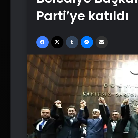
Parti’ye katıldı
Facebook
X
Tumblr
Messenger
Email'den paylaş