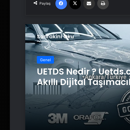
Paylaş
Sonrakini Oku
Genel
UETDS Nedir ? Uetds.
Akıllı Dijital Taşımacı
Yazılımı