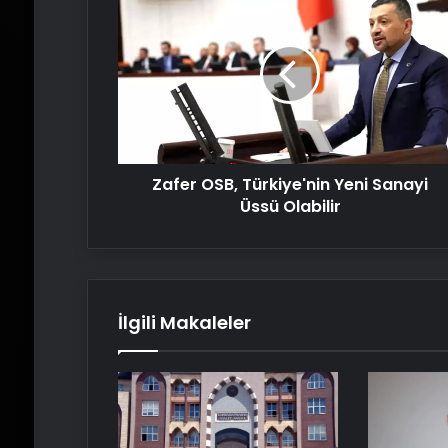
OSB,
Türkiye'nin
Yeni
Sanayi
Üssü
Olabilir
Zafer OSB, Türkiye'nin Yeni Sanayi
Üssü Olabilir
İlgili Makaleler