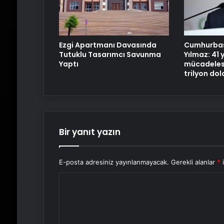
Cumhurbaş
Ezgi Apartmanı Davasında
Yılmaz: 41 y
Tutuklu Tasarımcı Savunma
mücadelesi
Yaptı
trilyon dol
Bir yanıt yazın
E-posta adresiniz yayınlanmayacak.
Gerekli alanlar
*
i
Y
o
r