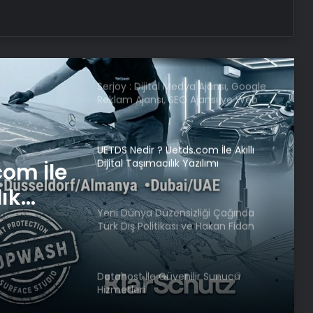
Samsun’da ‘Adalet Zinciri’ Etkinliği
Düzenlendi
Serjoy : Dijital Medya Ajansı, Google
Reklam Ajansı, SEO Ajansı ve Web
Tasarım Ajansı
UETDS Nedir ? Uetds.com İle Akıllı
Dijital Taşımacılık Yazılımı
com İle
lık
Yeni Dünya Düzensizliği Çağında
Türk Dış Politikası ve Hakan Fidan
Faktörü
Datahost İle Güvenilir Sunucu
Hizmetleri