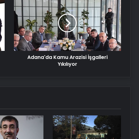
Kamu
Samsun’da ‘Adalet Zinciri’ Etkinliği
Arazisi
Düzenlendi
İşgalleri
Yıkılıyor
Serjoy : Dijital Medya Ajansı, Google
Reklam Ajansı, SEO Ajansı ve Web
Tasarım Ajansı
Adana'da Kamu Arazisi İşgalleri
UETDS Nedir ? Uetds.com İle Akıllı
Yıkılıyor
Dijital Taşımacılık Yazılımı
Yeni Dünya Düzensizliği Çağında
Türk Dış Politikası ve Hakan Fidan
Faktörü
Datahost İle Güvenilir Sunucu
Hizmetleri