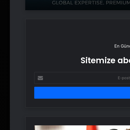
En Günc
Sitemize abo
E-
posta
adresinizi
girin
Zafer