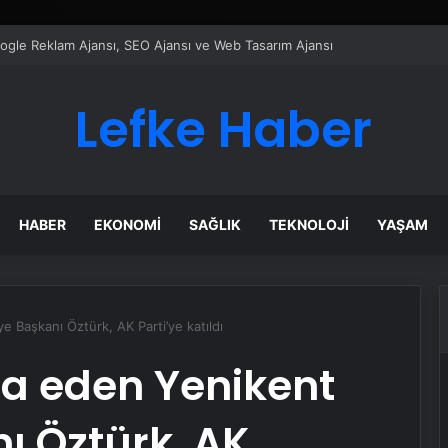
ı Dijital Taşımacılık Yazılımı
Lefke Haber
HABER
EKONOMI
SAĞLIK
TEKNOLOJI
YAŞAM
ye Başkanı Öztürk, AK Parti’ye katıldı
tifa eden Yenikent
ı Öztürk, AK