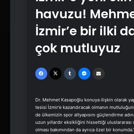
havuzu! Mehme
İzmir’e bir ilk
çok mutluyuz
Facebook
X
Tumblr
Messenger
Email'den paylaş
Dr. Mehmet Kasapoğlu konuya ilişkin olarak yapt
tesisi İzmir’e kazandıracak olmanın mutluluğu
de ülkemizin spor altyapısını güçlendirme adına
uzun yıllardır eksikliğini hissettiği uluslarara
olması bakımından da ayrıca özel bir konumda.’ 