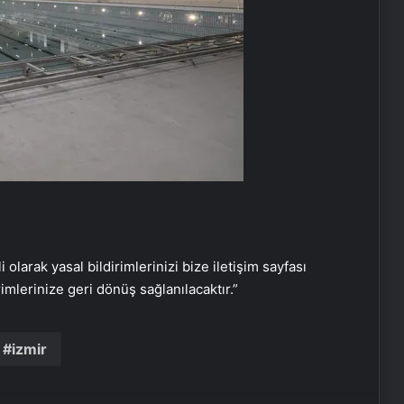
i olarak yasal bildirimlerinizi bize iletişim sayfası
rimlerinize geri dönüş sağlanılacaktır.”
Ünlü Kazak grubu HasSak ilk kez
Ankara’da sahne alıyor
izmir
Tatilde müze ve ören yerlerini 1
milyonun üzerinde kişi ziyaret etti