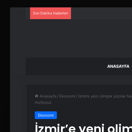
Son Dakika Haberleri
ANASAYFA
Anasayfa
/
Ekonomi
/
İzmir’e yeni olimpik yüzme h
mutluyuz
Ekonomi
İzmir’e yeni ol