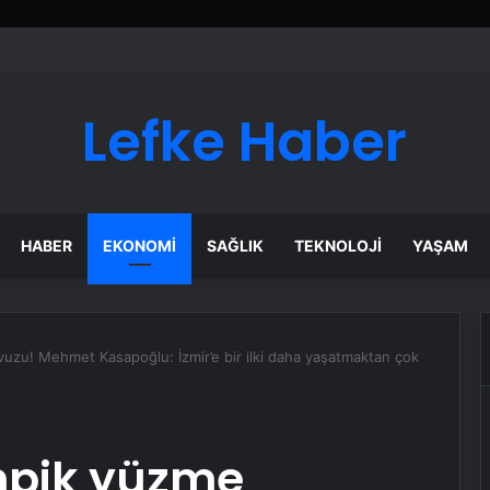
Lefke Haber
HABER
EKONOMI
SAĞLIK
TEKNOLOJI
YAŞAM
avuzu! Mehmet Kasapoğlu: İzmir’e bir ilki daha yaşatmaktan çok
impik yüzme