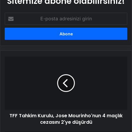
Sitemize abone olabilirsiniz!
E-
posta
adresinizi
girin
TFF
Tahkim
Kurulu,
Jose
Mourinho'nun
4
maçlık
cezasını
2'ye
TFF Tahkim Kurulu, Jose Mourinho'nun 4 maçlık
düşürdü
cezasını 2'ye düşürdü