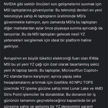
NVIDIA gibi sektör öncüleri son gelişmelerini sunmak için
MSI laptoplarına güveniyorlar. Bu teknoloji devleri en yeni
teknolojiye sahip AI laptopların üretiminde MSI’a
güvenmekle kalmıyor, aynı zamanda MSI’a bu laptopları
diğer markalardan aylar önce piyasaya sunma ayrıcalığı da
tanıyorlar. Bu da MSI laptopları gelecek nesil YZ
yetenekleri sergilemek için ideal bir platform haline
getiriyor.
Avrupa’nın en büyük tüketici elektroniği fuarı olan IFA’da
MSI bu yıl yeni YZ çağı için özel olarak tasarlanmış sekiz
yeni AI laptop tanıttı. Bu laptoplar, Microsoft’un Copilot+
PC standartlarını karşılıyor; ayrıca yapay zeka
hesaplamalarını artırmak için özellikle 40 NPU TOPS
üzerinde YZ işleme gücüne sahip Intel Lunar Lake ve AMD
Strix Point işlemciler ile donatıldılar. Bu donanım bir iş
gününün tamamını geçirebileceğiniz kapasitede bir pil
süresine sahip ve gelişmiş bir YZ deneyimini garanti