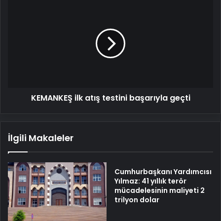
KEMANKEŞ
ilk
atış
testini
başarıyla
geçti
KEMANKEŞ ilk atış testini başarıyla geçti
İlgili Makaleler
Cumhurbaşkanı Yardımcısı
Yılmaz: 41 yıllık terör
mücadelesinin maliyeti 2
trilyon dolar