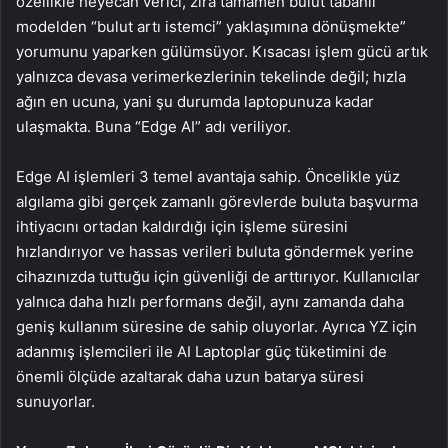
özellikle heyecan verici, zira tamamen bulut tabanlı
modelden “bulut artı istemci” yaklaşımına dönüşmekte”
yorumunu yaparken gülümsüyor. Kısacası işlem gücü artık
yalnızca devasa verimerkezlerinin tekelinde değil; hızla
ağın en ucuna, yani şu durumda laptopunuza kadar
ulaşmakta. Buna “Edge AI” adı veriliyor.
Edge AI işlemleri 3 temel avantaja sahip. Öncelikle yüz
algılama gibi gerçek zamanlı görevlerde buluta başvurma
ihtiyacını ortadan kaldırdığı için işleme süresini
hızlandırıyor ve hassas verileri buluta göndermek yerine
cihazınızda tuttuğu için güvenliği de arttırıyor. Kullanıcılar
yalnıca daha hızlı performans değil, aynı zamanda daha
geniş kullanım süresine de sahip oluyorlar. Ayrıca YZ için
adanmış işlemcileri ile AI Laptoplar güç tüketimini de
önemli ölçüde azaltarak daha uzun batarya süresi
sunuyorlar.