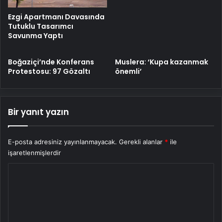
Ezgi Apartmanı Davasında
Tutuklu Tasarımcı
Savunma Yaptı
Boğaziçi’nde Konferans
Muslera: ‘Kupa kazanmak
Protestosu: 97 Gözaltı
önemli’
Bir yanıt yazın
E-posta adresiniz yayınlanmayacak.
Gerekli alanlar
*
ile
işaretlenmişlerdir
Y
o
r
u