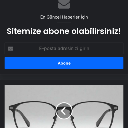
En Güncel Haberler İçin
Sitemize abone olabilirsiniz!
E-
posta
adresinizi
girin
Apple,
AR
gözlük
projesini
iptal
etti