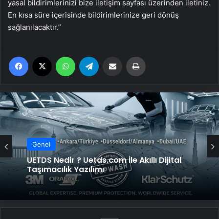
yasal bildirimlerinizi bize iletişim sayfası üzerinden iletiniz.
En kısa süre içerisinde bildirimlerinize geri dönüş
sağlanılacaktır.”
Facebook
X
WhatsApp
Telegram
Email'den paylaş
Yaz
Genel
UETDS Nedir ? Uetds.com İle Akıllı Dijital
Taşımacılık Yazılımı