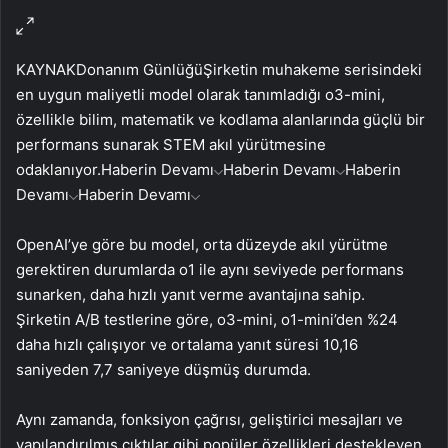
KAYNAK
Donanım Günlüğü
Şirketin muhakeme serisindeki
en uygun maliyetli model olarak tanımladığı o3-mini,
özellikle bilim, matematik ve kodlama alanlarında güçlü bir
performans sunarak STEM akıl yürütmesine
odaklanıyor.
Haberin Devamı
Haberin Devamı
Haberin
Devamı
Haberin Devamı
OpenAI’ye göre bu model, orta düzeyde akıl yürütme
gerektiren durumlarda o1 ile aynı seviyede performans
sunarken, daha hızlı yanıt verme avantajına sahip.
Şirketin A/B testlerine göre, o3-mini, o1-mini’den %24
daha hızlı çalışıyor ve ortalama yanıt süresi 10,16
saniyeden 7,7 saniyeye düşmüş durumda.
Aynı zamanda, fonksiyon çağrısı, geliştirici mesajları ve
yapılandırılmış çıktılar gibi popüler özellikleri destekleyen