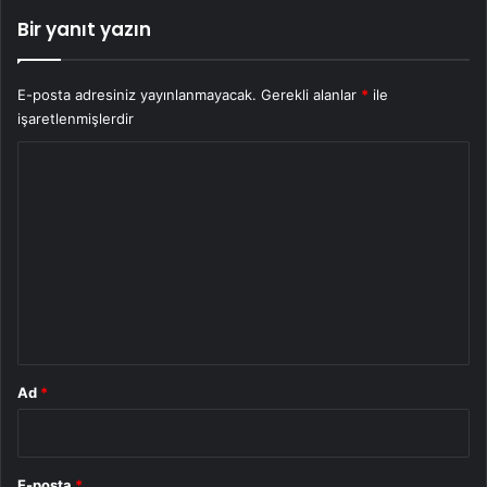
Bir yanıt yazın
E-posta adresiniz yayınlanmayacak.
Gerekli alanlar
*
ile
işaretlenmişlerdir
Y
o
r
u
m
*
Ad
*
E-posta
*