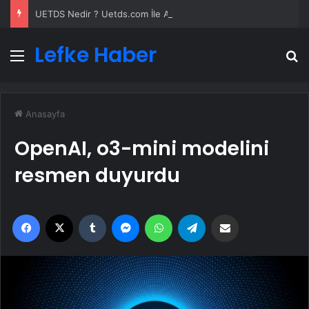
UETDS Nedir ? Uetds.com İle Akıllı Dijital Taşımacılık Yazılımı
Lefke Haber
Menü
A
Anasayfa
OpenAI, o3-mini modelini
resmen duyurdu
Facebook
X
Tumblr
Messenger
WhatsApp
Telegram
Email'den paylaş