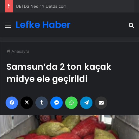
UETDS Nedir ? Uetds.com İle Akıllı Dijital Taşımacılık Yazılımı
Lefke Haber
Menü
A
Anasayfa
Samsun’da 2 ton kaçak
midye ele geçirildi
Facebook
X
Tumblr
Messenger
WhatsApp
Telegram
Email'den paylaş