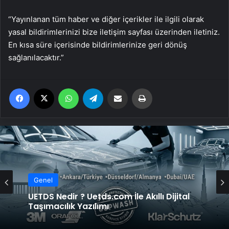
“Yayınlanan tüm haber ve diğer içerikler ile ilgili olarak
yasal bildirimlerinizi bize iletişim sayfası üzerinden iletiniz.
En kısa süre içerisinde bildirimlerinize geri dönüş
sağlanılacaktır.”
Facebook
X
WhatsApp
Telegram
Email'den paylaş
Yaz
Genel
UETDS Nedir ? Uetds.com İle Akıllı Dijital
Taşımacılık Yazılımı