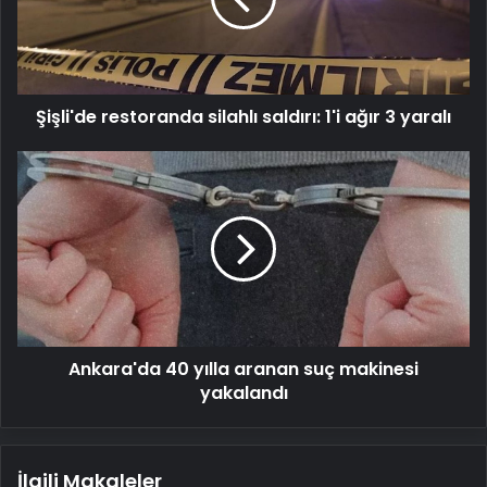
ağır
3
yaralı
Şişli'de restoranda silahlı saldırı: 1'i ağır 3 yaralı
Ankara'da
40
yılla
aranan
suç
makinesi
yakalandı
Ankara'da 40 yılla aranan suç makinesi
yakalandı
İlgili Makaleler