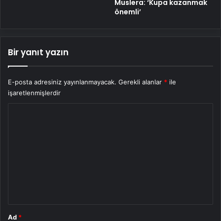
Muslera: ‘Kupa kazanmak
önemli’
Bir yanıt yazın
E-posta adresiniz yayınlanmayacak.
Gerekli alanlar
*
ile
işaretlenmişlerdir
Y
o
r
u
m
*
Ad
*