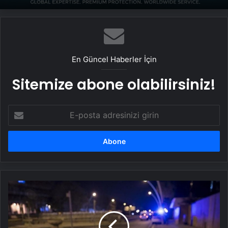
En Güncel Haberler İçin
Sitemize abone olabilirsiniz!
E-
posta
adresinizi
girin
Şişli'de
restoranda
silahlı
saldırı:
1'i