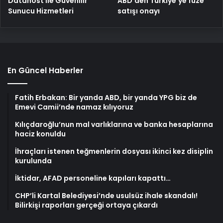
ABD’den Türkiye’ye füze
Datahost İle Güvenilir
satışı onayı
Sunucu Hizmetleri
En Güncel Haberler
Fatih Erbakan: Bir yanda ABD, bir yanda YPG biz de
Emevi Camii’nde namaz kılıyoruz
Kılıçdaroğlu’nun mal varlıklarına ve banka hesaplarına
haciz konuldu
İhraçları istenen teğmenlerin dosyası ikinci kez disiplin
kurulunda
İktidar, AFAD personeline kapıları kapattı…
CHP’li Kartal Belediyesi’nde usulsüz ihale skandalı!
Bilirkişi raporları gerçeği ortaya çıkardı