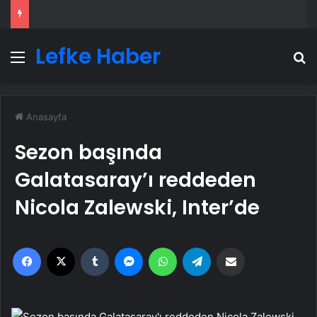
Lefke Haber
Menü
A
Anasayfa
Sezon başında
Galatasaray’ı reddeden
Nicola Zalewski, Inter’de
Facebook
X
Tumblr
Messenger
WhatsApp
Telegram
Email'den paylaş