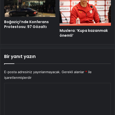
Boğaziçi’nde Konferans
Protestosu: 97 Gözaltı
Muslera: ‘Kupa kazanmak
önemli’
Bir yanıt yazın
E-posta adresiniz yayınlanmayacak.
Gerekli alanlar
*
ile
işaretlenmişlerdir
Y
o
r
u