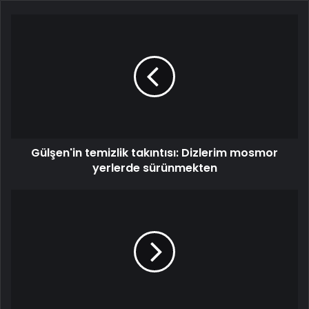
Gülşen'in
temizlik
takıntısı:
Dizlerim
mosmor
yerlerde
sürünmekten
Gülşen'in temizlik takıntısı: Dizlerim mosmor
yerlerde sürünmekten
Galatasaray,
Ünye
Kadın
Spor
Kulübü'ne
8
attı!