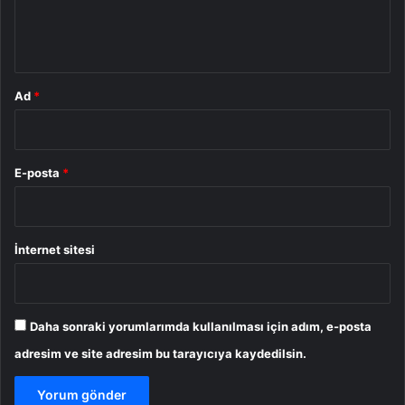
m
*
Ad
*
E-posta
*
İnternet sitesi
Daha sonraki yorumlarımda kullanılması için adım, e-posta
adresim ve site adresim bu tarayıcıya kaydedilsin.