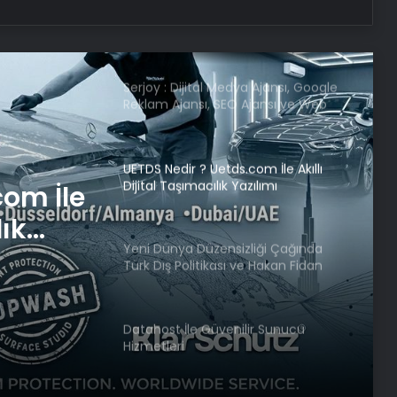
Samsun’da ‘Adalet Zinciri’ Etkinliği
Düzenlendi
Serjoy : Dijital Medya Ajansı, Google
Reklam Ajansı, SEO Ajansı ve Web
Tasarım Ajansı
UETDS Nedir ? Uetds.com İle Akıllı
Dijital Taşımacılık Yazılımı
com İle
lık
Yeni Dünya Düzensizliği Çağında
Türk Dış Politikası ve Hakan Fidan
Faktörü
Datahost İle Güvenilir Sunucu
Hizmetleri