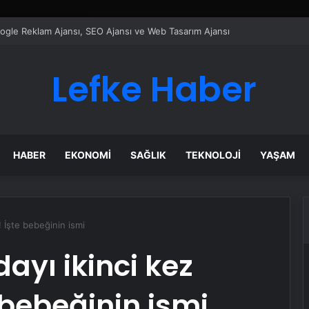
ı Dijital Taşımacılık Yazılımı
Lefke Haber
HABER
EKONOMI
SAĞLIK
TEKNOLOJI
YAŞAM
 İşte bebeğinin ismi
ayı ikinci kez
 bebeğinin ismi