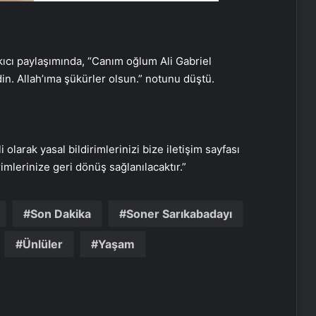
ıcı paylaşımında, “Canım oğlum Ali Gabriel
Bayraktar TB3 SİHA’lardan
din. Allah’ıma şükürler olsun.” notunu düştü.
DENİZKURDU-2025 Tatbikatı’nda tam
isabet
İstanbul’da kritik toplantı… Nükleer
görüşmelerde ev sahibi olacak
i olarak yasal bildirimlerinizi bize iletişim sayfası
rimlerinize geri dönüş sağlanılacaktır.”
NATO Genel Sekreteri Rutte: Başkan
Erdoğan NATO içinde inanılmaz bir
Son Dakika
Soner Sarıkabadayı
lider ve saygı duyulan bir isim
Ünlüler
Yaşam
ABD Dışişleri Bakanı Rubio,
Antalya’ya geldi