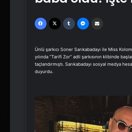
Facebook
X
Tumblr
Messenger
Email'den paylaş
Ünlü şarkıcı Soner Sarıkabadayı ile Miss Kolom
yılında “Tarifi Zor” adli şarkısının klibinde başla
taçlandırmıştı. Sarıkabadayı sosyal medya hes
duyurdu.