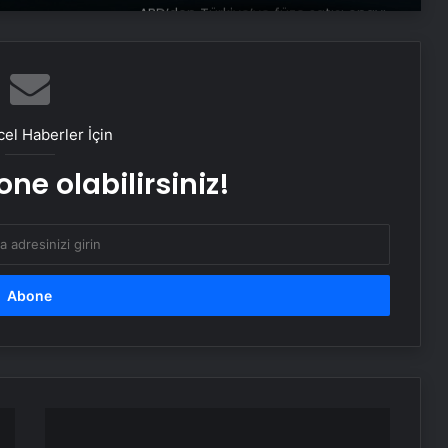
ABD’den Türkiye’ye füze satışı onayı
Bayraktar TB3 SİHA’lardan
DENİZKURDU-2025 Tatbikatı’nda tam
isabet
el Haberler İçin
ne olabilirsiniz!
İstanbul’da kritik toplantı… Nükleer
görüşmelerde ev sahibi olacak
NATO Genel Sekreteri Rutte: Başkan
Erdoğan NATO içinde inanılmaz bir
lider ve saygı duyulan bir isim
ABD Dışişleri Bakanı Rubio,
Antalya’ya geldi
Gülben
Ergen,
Samsun’da ‘Adalet Zinciri’ Etkinliği