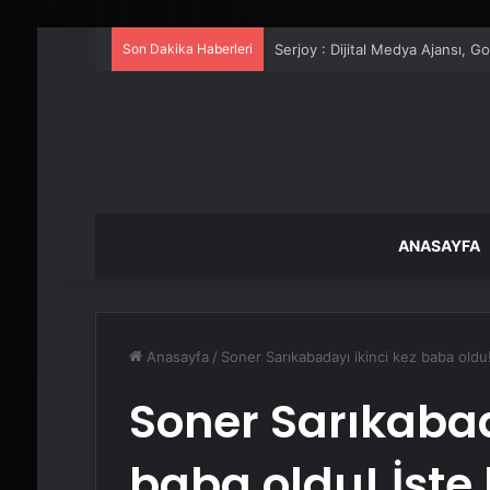
Son Dakika Haberleri
UETDS Nedir ? Uetds.com İle Akıll
ANASAYFA
Anasayfa
/
Soner Sarıkabadayı ikinci kez baba oldu!
Soner Sarıkabad
baba oldu! İşte