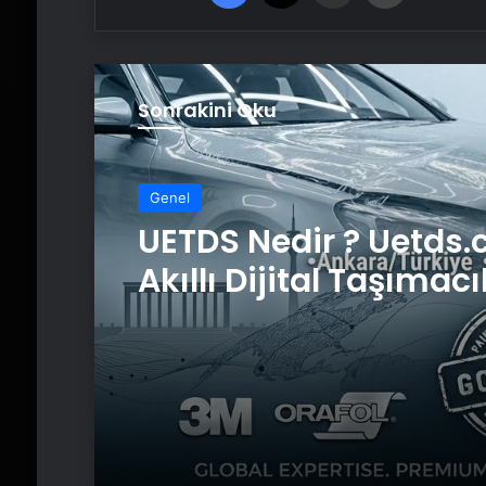
Sonrakini Oku
Genel
UETDS Nedir ? Uetds.
Akıllı Dijital Taşımacı
Yazılımı