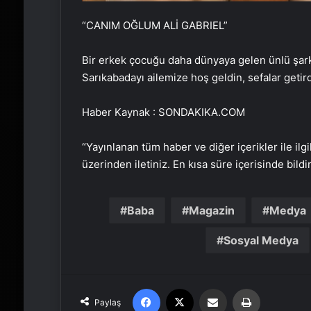
“CANIM OĞLUM ALİ GABRIEL”
Bir erkek çocuğu daha dünyaya gelen ünlü şark
Sarıkabadayı ailemize hoş geldin, sefalar getir
Haber Kaynak : SONDAKIKA.COM
“Yayınlanan tüm haber ve diğer içerikler ile ilgil
üzerinden iletiniz. En kısa süre içerisinde bildi
Baba
Magazin
Medya
Sosyal Medya
Facebook
X
Email'den paylaş
Yaz
Paylaş