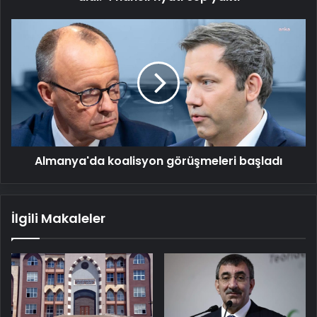
yaktı
Almanya'da
koalisyon
görüşmeleri
başladı
Almanya'da koalisyon görüşmeleri başladı
İlgili Makaleler