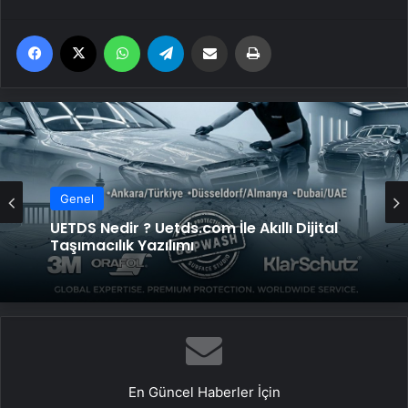
Facebook
X
WhatsApp
Telegram
Email'den paylaş
Yaz
Genel
UETDS Nedir ? Uetds.com İle Akıllı Dijital
Taşımacılık Yazılımı
En Güncel Haberler İçin