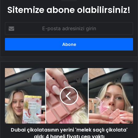
Sitemize abone olabilirsiniz!
E-
posta
adresinizi
girin
Dubai
çikolatasının
yerini
'melek
saçlı
çikolata'
aldı:
4
haneli
Dubai çikolatasının yerini 'melek saçlı çikolata'
fiyatı
cep
aldı: 4 haneli fiyatı cep yaktı