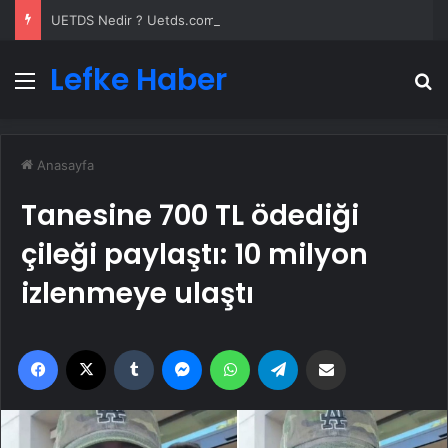
UETDS Nedir ? Uetds.com İle Akıllı Dijital Taşımacılık Yazılımı
Lefke Haber
Menü
A
Anasayfa
Tanesine 700 TL ödediği
çileği paylaştı: 10 milyon
izlenmeye ulaştı
Facebook
X
Tumblr
Messenger
WhatsApp
Telegram
Email'den paylaş