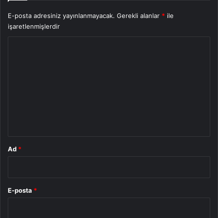
E-posta adresiniz yayınlanmayacak.
Gerekli alanlar
*
ile
işaretlenmişlerdir
Y
o
r
u
m
*
Ad
*
E-posta
*