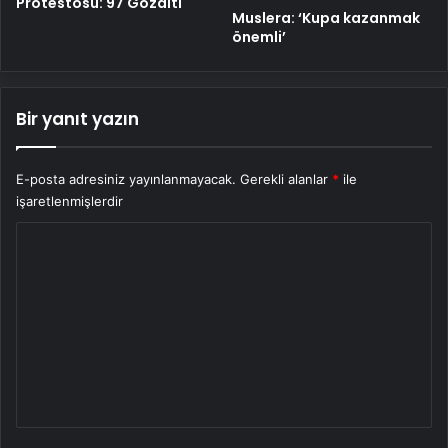
Protestosu: 97 Gözaltı
Muslera: ‘Kupa kazanmak
önemli’
Bir yanıt yazın
E-posta adresiniz yayınlanmayacak.
Gerekli alanlar
*
ile
işaretlenmişlerdir
Y
o
r
u
m
*