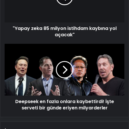
kaybına
yol
açacak"
"Yapay zeka 85 milyon istihdam kaybına yol
açacak"
Deepseek
en
fazla
onlara
kaybettirdi!
İşte
serveti
bir
günde
Deepseek en fazla onlara kaybettirdi! İşte
eriyen
milyarderler
serveti bir günde eriyen milyarderler