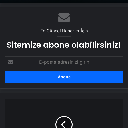
En Güncel Haberler İçin
Sitemize abone olabilirsiniz!
E-
posta
adresinizi
girin
"Yapay
zeka
85
milyon
istihdam