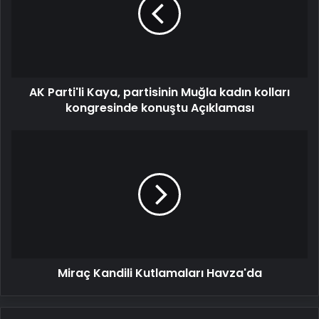
partisinin
Muğla
kadın
kolları
kongresinde
konuştu
AK Parti'li Kaya, partisinin Muğla kadın kolları
Açıklaması
kongresinde konuştu Açıklaması
Miraç
Kandili
Kutlamaları
Havza'da
Miraç Kandili Kutlamaları Havza'da