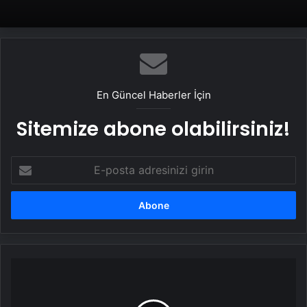
En Güncel Haberler İçin
Sitemize abone olabilirsiniz!
E-
posta
adresinizi
girin
AK
Parti'li
Kaya,