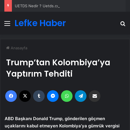
UETDS Nedir ? Uetds.com İle Akıllı Dijital Taşımacılık Yazılımı
Lefke Haber
Menü
A
Anasayfa
Trump’tan Kolombiya’ya
Yaptırım Tehditi
Facebook
X
Tumblr
Messenger
WhatsApp
Telegram
Email'den paylaş
ABD Başkanı Donald Trump, gönderilen göçmen
uçaklarını kabul etmeyen Kolombiya’ya gümrük vergisi