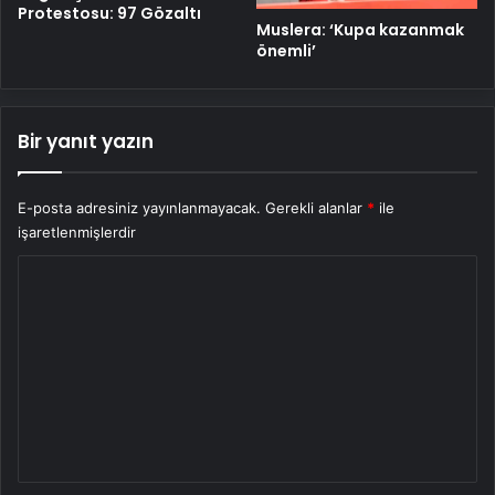
Protestosu: 97 Gözaltı
Muslera: ‘Kupa kazanmak
önemli’
Bir yanıt yazın
E-posta adresiniz yayınlanmayacak.
Gerekli alanlar
*
ile
işaretlenmişlerdir
Y
o
r
u
m
*