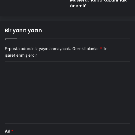
önemli’
Bir yanıt yazın
E-posta adresiniz yayınlanmayacak.
Gerekli alanlar
*
ile
işaretlenmişlerdir
Y
o
r
u
m
*
Ad
*