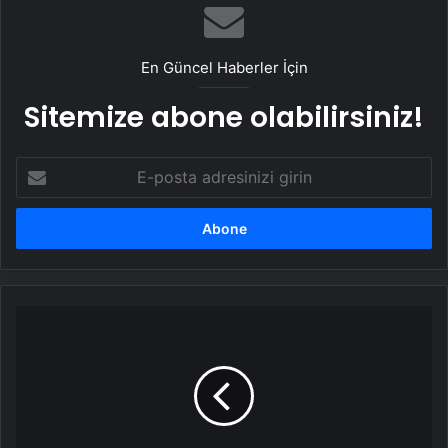
En Güncel Haberler İçin
Sitemize abone olabilirsiniz!
E-
posta
adresinizi
girin
Erdoğan'dan
Rıza
Polat'ın
tutuklandığı
ihale
yolsuzluğu
soruşturmasına