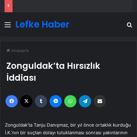
Lefke Haber
Menü
A
Anasayfa
Zonguldak’ta Hırsızlık
İddiası
Facebook
X
Tumblr
Messenger
WhatsApp
Telegram
Email'den paylaş
Zonguldak’ta Tanju Danışmaz, bir yıl önce ortaklık kurduğu
İ.K.’nın bir suçtan dolayı tutuklanması sonrası yakınlarının