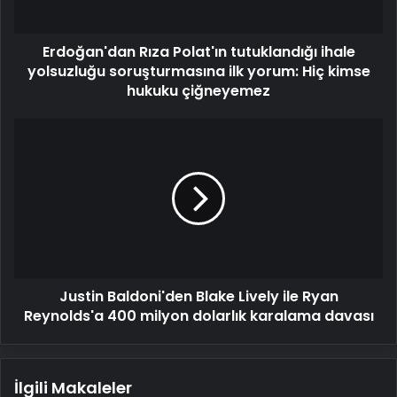
ilk
yorum:
Erdoğan'dan Rıza Polat'ın tutuklandığı ihale
Hiç
kimse
yolsuzluğu soruşturmasına ilk yorum: Hiç kimse
hukuku
hukuku çiğneyemez
çiğneyemez
Justin
Baldoni'den
Blake
Lively
ile
Ryan
Reynolds'a
400
milyon
Justin Baldoni'den Blake Lively ile Ryan
dolarlık
karalama
Reynolds'a 400 milyon dolarlık karalama davası
davası
İlgili Makaleler