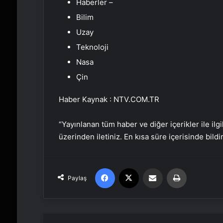
Haberler –
Bilim
Uzay
Teknoloji
Nasa
Çin
Haber Kaynak : NTV.COM.TR
“Yayınlanan tüm haber ve diğer içerikler ile ilgil
üzerinden iletiniz. En kısa süre içerisinde bildi
Facebook
X
Email'den paylaş
Yaz
Paylaş