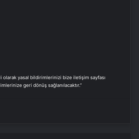
Serjoy : Dijital Medya Ajansı, Google
Reklam Ajansı, SEO Ajansı ve Web
i olarak yasal bildirimlerinizi bize iletişim sayfası
Tasarım Ajansı
rimlerinize geri dönüş sağlanılacaktır.”
UETDS Nedir ? Uetds.com İle Akıllı
Dijital Taşımacılık Yazılımı
Yeni Dünya Düzensizliği Çağında
Türk Dış Politikası ve Hakan Fidan
Faktörü