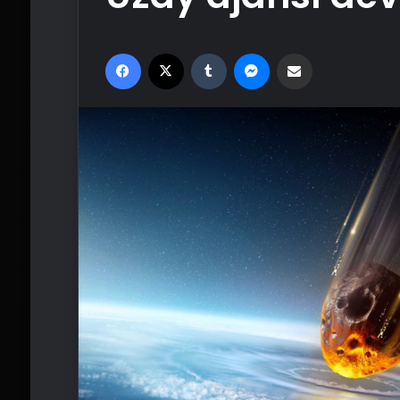
Facebook
X
Tumblr
Messenger
Email'den paylaş