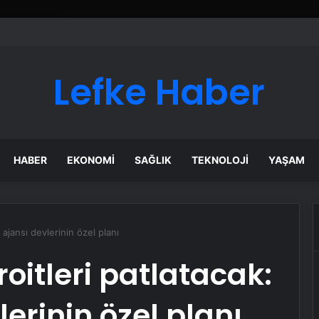
Lefke Haber
HABER
EKONOMI
SAĞLIK
TEKNOLOJI
YAŞAM
ajansı devlerinin özel planı
oitleri patlatacak:
erinin özel planı