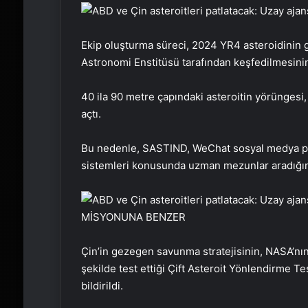
Ekip oluşturma süreci, 2024 YR4 asteroidinin g
Astronomi Enstitüsü tarafından keşfedilmesinin 
40 ila 90 metre çapındaki asteroitin yörüngesi
açtı.
Bu nedenle, SASTIND, WeChat sosyal medya pla
sistemleri konusunda uzman mezunlar aradığın
MİSYONUNA BENZER
Çin’in gezegen savunma stratejisinin, NASA’nın
şekilde test ettiği Çift Asteroit Yönlendirme 
bildirildi.