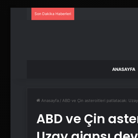
Son Dakika Haberleri
ANASAYFA
Anasayfa
/
ABD ve Çin asteroitleri patlatacak: Uzay 
ABD ve Çin aster
Uzay ajansı devl