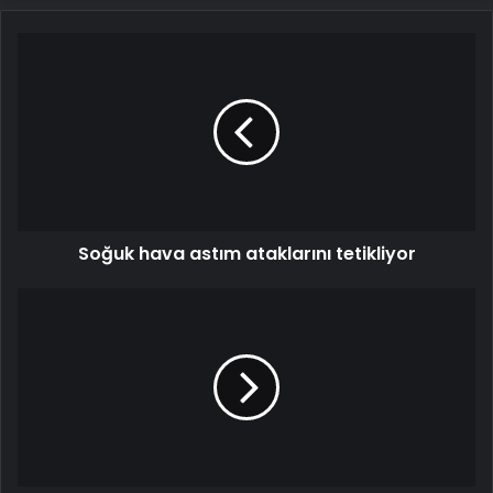
Soğuk
hava
astım
ataklarını
tetikliyor
Soğuk hava astım ataklarını tetikliyor
Kasımpaşa
-
Galatasaray
maçındaki
o
pozisyon
için
Trio
ekibi