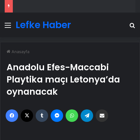
Lefke Haber
Menü
A
Anasayfa
Anadolu Efes-Maccabi
Playtika maçı Letonya’da
oynanacak
Facebook
X
Tumblr
Messenger
WhatsApp
Telegram
Email'den paylaş