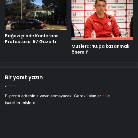
Boğaziçi’nde Konferans
Protestosu: 97 Gözaltı
Muslera: ‘Kupa kazanmak
önemli’
Bir yanıt yazın
E-posta adresiniz yayınlanmayacak.
Gerekli alanlar
*
ile
işaretlenmişlerdir
Y
o
r