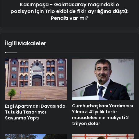
Kasımpaşa - Galatasaray maçındaki o
de
fikir
pozisyon için Trio ekibi de fikir ayrılığına düştü:
ayrılığına
Penaltı var mı?
düştü:
Penaltı
var
İlgili Makaleler
mı?
Cumhurbaşkanı Yardımcısı
Ezgi Apartmanı Davasında
Yılmaz: 41 yıllık terör
Tutuklu Tasarımcı
mücadelesinin maliyeti 2
Savunma Yaptı
trilyon dolar