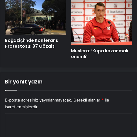
Boğaziçi’nde Konferans
Protestosu: 97 Gözaltı
Muslera: ‘Kupa kazanmak
önemli’
Bir yanıt yazın
E-posta adresiniz yayınlanmayacak.
Gerekli alanlar
*
ile
işaretlenmişlerdir
Y
o
r