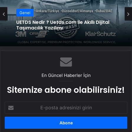
Genel
UETDS Nedir ? Uetds.com İle Akıllı Dijital
Taşımacılık Yazılımı
En Güncel Haberler İçin
Sitemize abone olabilirsiniz!
E-
posta
adresinizi
girin