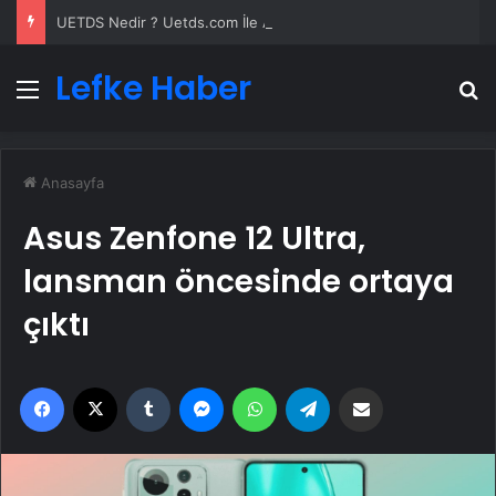
UETDS Nedir ? Uetds.com İle Akıllı Dijital Taşımacılık Yazılımı
Lefke Haber
Menü
A
Anasayfa
Asus Zenfone 12 Ultra,
lansman öncesinde ortaya
çıktı
Facebook
X
Tumblr
Messenger
WhatsApp
Telegram
Email'den paylaş