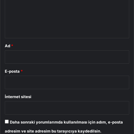
u
m
*
Ad
*
E-posta
*
İnternet sitesi
Daha sonraki yorumlarımda kullanılması için adım, e-posta
adresim ve site adresim bu tarayıcıya kaydedilsin.