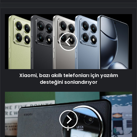
Xiaomi,
bazı
akıllı
telefonları
için
yazılım
desteğini
sonlandırıyor
Xiaomi, bazı akıllı telefonları için yazılım
desteğini sonlandırıyor
Xiaomi
15
Ultra,
Geekbench'te
ortaya
çıktı:
İşte