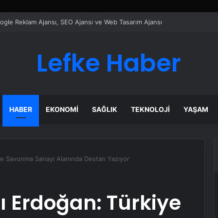
ı Dijital Taşımacılık Yazılımı
Lefke Haber
HABER
EKONOMI
SAĞLIK
TEKNOLOJI
YAŞAM
e Savunma Sanayi Alanında Destan Yazıyor
Erdoğan: Türkiye