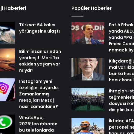
ji Haberleri
Popüler Haberler
Türksat 6A kalıcı
Fatih Erbak
yörüngesine ulaştı
yanda ABD,
yanda YPG 
Emevi Cami
namaz kılı
Bilim insanlarından
yeni keşif: Mars’ta
Kılıçdaroğl
eskiden yaşam var
mal varlıkl
mıydı?
banka hesa
haciz konu
Instagram yeni
özelliğini duyurdu:
İhraçları i
Zamanlanmış
teğmenleri
mesajlar! Mesaj
dosyası iki
nasıl zamanlanır?
disiplin ku
WhatsApp,
İktidar, AF
2025’ten itibaren
personelin
bu telefonlarda
kapıları ka