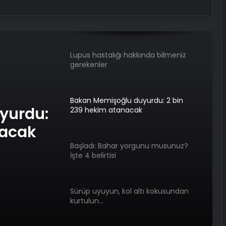
Ülke Yeşilay’larından bağımlılıklara
karşı anlamlı çağrı: Birlikte daha
güçlüyüz
Lupus hastalığı hakkında bilmeniz
gerekenler
Bakan Memişoğlu duyurdu: 2 bin
yurdu:
239 hekim atanacak
nacak
Başladı: Bahar yorgunu musunuz?
İşte 4 belirtisi
Sürüp uyuyun, kol altı kokusundan
kurtulun…