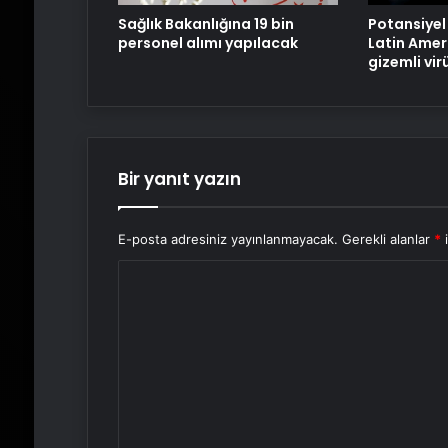
Sağlık Bakanlığına 19 bin
Potansiyel 
personel alımı yapılacak
Latin Amer
gizemli vir
Bir yanıt yazın
E-posta adresiniz yayınlanmayacak.
Gerekli alanlar
*
i
Y
o
r
u
m
*