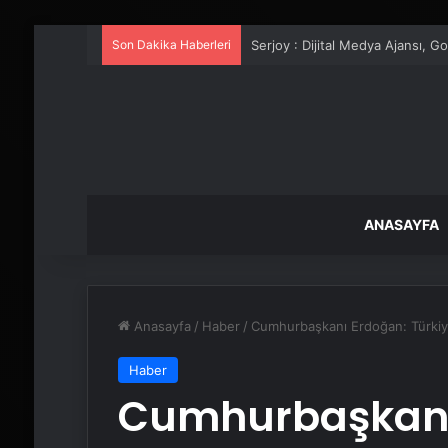
Son Dakika Haberleri
UETDS Nedir ? Uetds.com İle Akıll
ANASAYFA
Anasayfa
/
Haber
/
Cumhurbaşkanı Erdoğan: Türkiy
Haber
Cumhurbaşkanı 