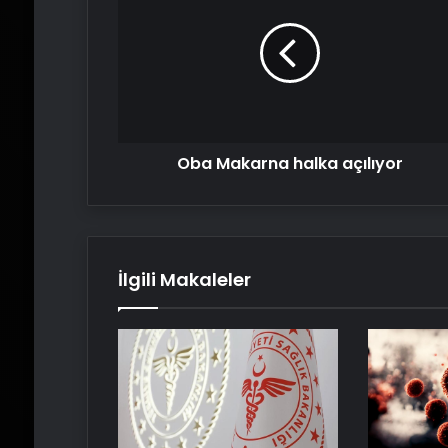
halka
açılıyor
Oba Makarna halka açılıyor
İlgili Makaleler