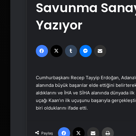
Savunma Sanay
Yazıyor
Facebook
X
Tumblr
Messenger
Email'den paylaş
Cumhurbaşkanı Recep Tayyip Erdoğan, Adana’d
alanında büyük başarılar elde ettiğini belirter
aldıklarını ve İHA ve SİHA alanında dünyada ilk 
uçağı Kaan’ın ilk uçuşunu başarıyla gerçekleşti
biri olduklarını ifade etti.
Facebook
X
Email'den paylaş
Yaz
Paylaş