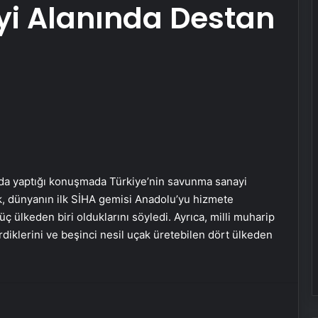
i Alanında Destan
Yürüme hızının kalp ritmini etkilediği
belirlendi
TÜSEB ve ASELSAN iş birliği ile
geliştirilen yerli ve milli kalp-akciğer
makinesi tanıtıldı
a yaptığı konuşmada Türkiye’nin savunma sanayi
ek, dünyanın ilk SİHA gemisi Anadolu’yu hizmete
Fırtınalı ve rüzgarlı havalarda oluşan
baş ağrılarından kurtulma yolları
üç ülkeden biri olduklarını söyledi. Ayrıca, milli muharip
rdiklerini ve beşinci nesil uçak üretebilen dört ülkeden
Mobil klinik ile sağlık hizmetinin
ulaşmadığı yer kalmayacak