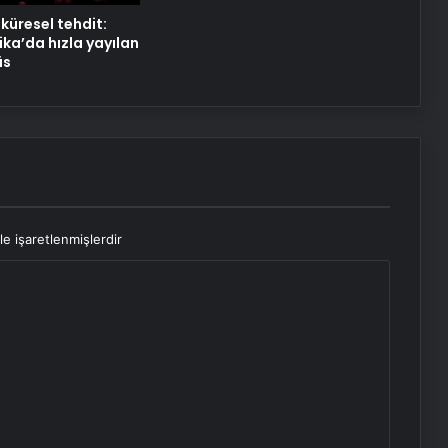
küresel tehdit:
Şanlıurfa’da 15 yıl sonra çocuk sahibi
ika’da hızla yayılan
oldu
üs
le işaretlenmişlerdir