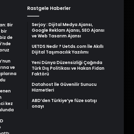
Rastgele Haberler
Serjoy : Dijital Medya Ajansı,
an: Bir
Google Reklam Ajansı, SEO Ajansı
 bir
ve Web Tasarım Ajansı
biz de
i’nde
UETDS Nedir ? Uetds.com İle Akıllı
yoruz
Dijital Taşımacılık Yazılımı
u’nun
Yeni Dünya Düzensizliği Çağında
arına ve
Türk Dış Politikası ve Hakan Fidan
plarına
Faktörü
ldu
Datahost İle Güvenilir Sunucu
Hizmetleri
stenen
n
ABD’den Türkiye’ye füze satışı
nci kez
onayı
rulunda
AD
e
pattı…