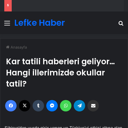
Lefke Haber
Menü
A
Anasayfa
Kar tatili haberleri geliyor…
Hangi illerimizde okullar
tatil?
Facebook
X
Tumblr
Messenger
WhatsApp
Telegram
Email'den paylaş
Sibirya’dan yurda giriş yapan ve Türkiye’yi etkisi altına alan