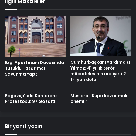
İlgili Makaleler
Cumhurbaşkanı Yardımcısı
Ezgi Apartmanı Davasında
Yılmaz: 41 yıllık terör
Tutuklu Tasarımcı
mücadelesinin maliyeti 2
Savunma Yaptı
trilyon dolar
Boğaziçi’nde Konferans
Muslera: ‘Kupa kazanmak
Protestosu: 97 Gözaltı
önemli’
Bir yanıt yazın