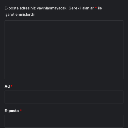
E-posta adresiniz yayınlanmayacak.
Gerekli alanlar
*
ile
işaretlenmişlerdir
Y
o
r
u
m
*
Ad
*
E-posta
*