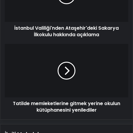
hakkında
açıklama
İstanbul Valiliği'nden Ataşehir'deki Sakarya
İlkokulu hakkında açıklama
Tatilde
memleketlerine
gitmek
yerine
okulun
kütüphanesini
yenilediler
Tatilde memleketlerine gitmek yerine okulun
kütüphanesini yenilediler