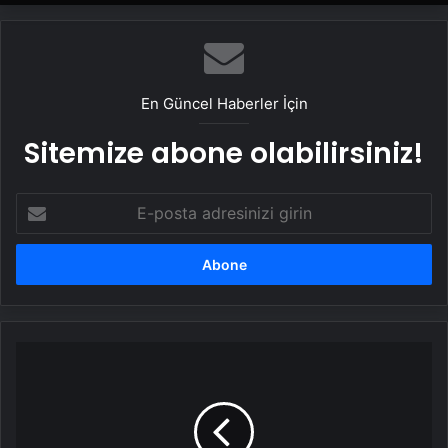
En Güncel Haberler İçin
Sitemize abone olabilirsiniz!
E-
posta
adresinizi
girin
İstanbul
Valiliği'nden
Ataşehir'deki
Sakarya
İlkokulu