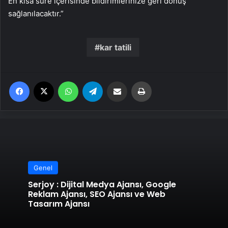
En kısa süre içerisinde bildirimlerinize geri dönüş
sağlanılacaktır.”
kar tatili
Facebook
X
WhatsApp
Telegram
Email'den paylaş
Yaz
Genel
Serjoy : Dijital Medya Ajansı, Google
Reklam Ajansı, SEO Ajansı ve Web
Tasarım Ajansı